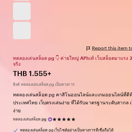
Report this item 
ทดลองเล่นสล็อต pg 👇 ค่ายใหญ่ APIแท้ เว็บสล็อตมาแรง 
จริง
Price:
THB 1.555+
ลิงค์ ทดลองเล่นสล็อต pg เป็นทางการ
ทดลองเล่นสล็อต pg คาสิโนออนไลน์และเกมออนไลน์ที่ดีที่
ประเทศไทย เว็บตรงเล่นง่าย ที่ได้รับมาตรฐานระดับสากล 
ง่าย
5
ทดลองเล่นสล็อต pg
out
of
ทดลองเล่นสล็อต pg เว็บไซต์อย่างเป็นทางการที่เชื่อถือได้