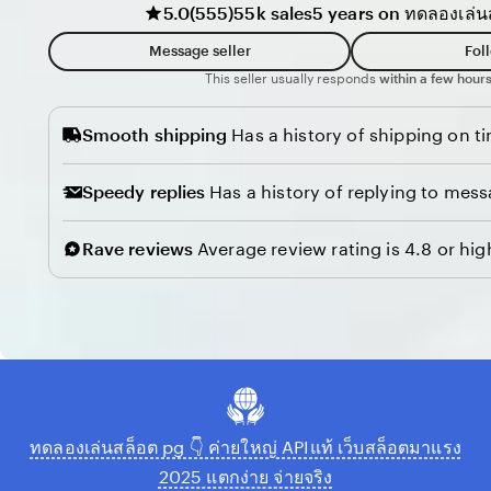
5.0
(555)
55k sales
5 years on ทดลองเล่น
r
i
i
e
Message seller
Fol
l
w
This seller usually responds
within a few hours
l
b
o
Smooth shipping
Has a history of shipping on t
y
C
Speedy replies
Has a history of replying to mess
o
n
Rave reviews
Average review rating is 4.8 or hig
n
y
ทดลองเล่นสล็อต pg 👇 ค่ายใหญ่ APIแท้ เว็บสล็อตมาแรง
2025 แตกง่าย จ่ายจริง