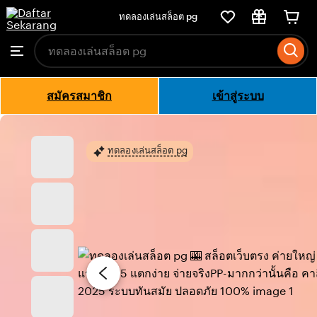
ทดลอง
ทดลองเล่นสล็อต pg
Skip
เล่น
to
Search
Browse
สล็อต
ontent
for
pg
items
or
สมัครสมาชิก
เข้าสู่ระบบ
shops
ทดลองเล่นสล็อต pg