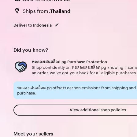
Ships from:
Thailand
Deliver to Indonesia
Did you know?
ทดลองเล่นสล็อต pg Purchase Protection
Shop confidently on ทดลองเล่นสล็อต pg knowing if som
an order, we've got your back for all eligible purchase
ทดลองเล่นสล็อต pg offsets carbon emissions from shipping and
purchase.
View additional shop policies
Meet your sellers