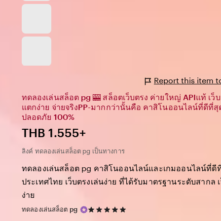
Report this item 
ทดลองเล่นสล็อต pg 🎰 สล็อตเว็บตรง ค่ายใหญ่ APIแท้ เว
แตกง่าย จ่ายจริงPP-มากกว่านั้นคือ คาสิโนออนไลน์ที่ดีที่
ปลอดภัย 100%
Price:
THB 1.555+
ลิงค์ ทดลองเล่นสล็อต pg เป็นทางการ
ทดลองเล่นสล็อต pg คาสิโนออนไลน์และเกมออนไลน์ที่ดีที่
ประเทศไทย เว็บตรงเล่นง่าย ที่ได้รับมาตรฐานระดับสากล 
ง่าย
5
ทดลองเล่นสล็อต pg
out