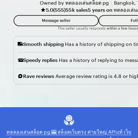
G
y
Owned by ทดลองเล่นสล็อต pg
|
Bangkok, 
v
5.0
(555)
55k sales
5 years on ทดลองเล่น
r
i
i
e
Message seller
Fol
l
w
This seller usually responds
within a few hours
l
b
o
Smooth shipping
Has a history of shipping on t
y
C
Speedy replies
Has a history of replying to mess
o
n
Rave reviews
Average review rating is 4.8 or hig
n
y
ทดลองเล่นสล็อต pg 🎰 สล็อตเว็บตรง ค่ายใหญ่ APIแท้ เว็บ