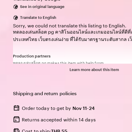
description
See in original language
Translate to English
Sorry, we could not translate this listing to English.
ทดลองเล่นสล็อต pg คาสิโนออนไลน์และเกมออนไลน์ที่ดีที่ส
ประเทศไทย เว็บตรงเล่นง่าย ที่ได้รับมาตรฐานระดับสากล เ
Production partners
ทดลองเล่นสล็อต pg makes this item with help from
Paperworks, The Netherlands
Learn more about this item
View all
Shipping and return policies
Order today to get by
Nov 11-24
Returns accepted
within 14 days
Cost to ship:
THB
55