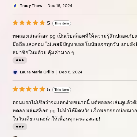
i
Tracy Thew
Dec 16, 2024
s
5
t
5
This item
out
i
of
ทดลองเล่นสล็อต pg เป็นเว็บสล็อตที่ให้ความรู้สึกปลอดภัยแล
5
n
stars
มือถือและคอม ไม่เคยมีปัญหาเลย โบนัสแจกทุกวัน แถมยัง
g
สมาชิกใหม่ด้วย คุ้มค่ามาก ๆ
r
e
L
v
i
Laura Maria Grillo
Dec 6, 2024
i
s
e
5
t
5
This item
out
w
i
of
ตอนแรกไม่เชื่อว่าจะแตกง่ายขนาดนี้ แต่พอลองเล่นดูแล้วต
5
b
n
stars
ทดลองเล่นสล็อต pg ไม่ทำให้ผิดหวัง แจ็กพอตออกบ่อยมาก 
y
g
ในวันเดียว แนะนำให้เพื่อนทุกคนลองเลย!
T
r
r
e
L