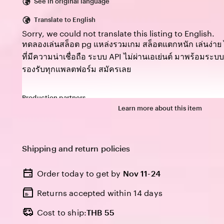
See in original language
Translate to English
Sorry, we could not translate this listing to English.
ทดลองเล่นสล็อต pg แหล่งรวมเกม สล็อตแตกหนัก เล่นง่าย ได
ที่มีความน่าเชื่อถือ ระบบ API ไม่ผ่านเอเย่นต์ มาพร้อมระ
รองรับทุกแพลตฟอร์ม สมัครเลย
Production partners
Learn more about this item
ทดลองเล่นสล็อต pg makes this item with help from
Paperworks, The Netherlands
View all
Shipping and return policies
Order today to get by
Nov 11-24
Returns accepted
within 14 days
Cost to ship:
THB
55