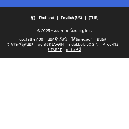
Thailand | English (US) | (THB)
© 2025 ทดลองเล่นสล็อต pg, Inc.
godfather168
บอลคืนวันนี้
โค้ดmegac4
ผบอล
วิเคราะห์ฟุตบอล
wyn168 LOGIN
indukbola LOGIN
Alice432
UFABET
ยอร์ค ซิตี้