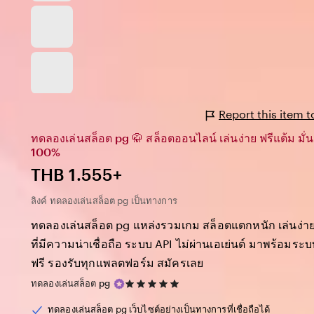
Report this item 
ทดลองเล่นสล็อต pg 🥋 สล็อตออนไลน์ เล่นง่าย ฟรีแต้ม ม
100%
Price:
THB 1.555+
ลิงค์ ทดลองเล่นสล็อต pg เป็นทางการ
ทดลองเล่นสล็อต pg แหล่งรวมเกม สล็อตแตกหนัก เล่นง่าย ไ
ที่มีความน่าเชื่อถือ ระบบ API ไม่ผ่านเอเย่นต์ มาพร้อมร
ฟรี รองรับทุกแพลตฟอร์ม สมัครเลย
5
ทดลองเล่นสล็อต pg
out
of
ทดลองเล่นสล็อต pg เว็บไซต์อย่างเป็นทางการที่เชื่อถือได้