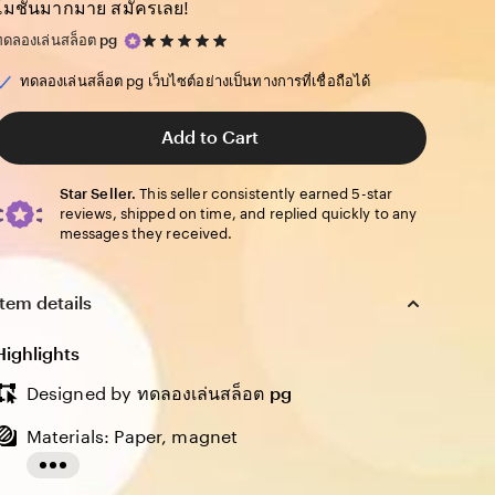
โมชั่นมากมาย สมัครเลย!
5
ทดลองเล่นสล็อต pg
out
of
ทดลองเล่นสล็อต pg เว็บไซต์อย่างเป็นทางการที่เชื่อถือได้
5
stars
Add to Cart
Star Seller.
This seller consistently earned 5-star
reviews, shipped on time, and replied quickly to any
messages they received.
Item details
Highlights
Designed by
ทดลองเล่นสล็อต pg
Materials: Paper, magnet
Read