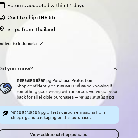
Returns accepted
within 14 days
Cost to ship:
THB
55
Ships from:
Thailand
eliver to Indonesia
Did you know?
ทดลองเล่นสล็อต pg Purchase Protection
Shop confidently on ทดลองเล่นสล็อต pg knowing if
something goes wrong with an order, we've got your
back for all eligible purchases —
ทดลองเล่นสล็อต pg
ทดลองเล่นสล็อต pg offsets carbon emissions from
shipping and packaging on this purchase.
View additional shop policies