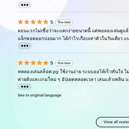
n
L
g
i
5
r
5
This item
s
out
e
ตอนแรกไม่เชื่อว่าจะแตกง่ายขนาดนี้ แต่พอลองเล่นดูแล้
of
t
5
v
แจ็กพอตออกบ่อยมาก ได้กำไรเกือบเท่าตัวในวันเดียว แ
i
stars
i
n
L
e
g
i
w
5
r
5
This item
s
out
b
e
ทดลองเล่นสล็อต pg ใช้งานง่าย ระบบออโต้เร็วทันใจ ไม
of
t
y
5
v
ค่ายดังและเกมใหม่ ๆ อัปเดตตลอดเวลา เล่นแล้วเพลิน แถ
i
stars
T
i
n
L
r
e
See in original language
g
i
a
w
r
s
c
b
e
t
y
y
v
i
View all revie
T
L
i