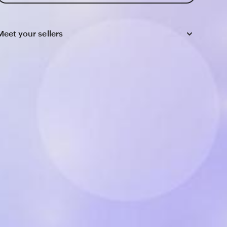
Meet your sellers