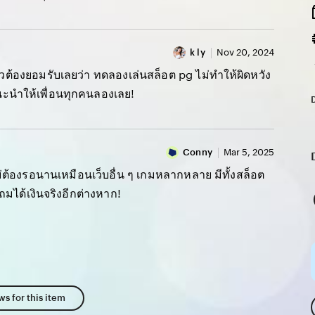
k ly
Nov 20, 2024
วต้องยอมรับเลยว่า ทดลองเล่นสล็อต pg ไม่ทำให้ผิดหวัง
นะนำให้เพื่อนทุกคนลองเลย!
D
Conny
Mar 5, 2025
่ต้องรอนานเหมือนเว็บอื่น ๆ เกมหลากหลาย มีทั้งสล็อต
มได้เงินจริงอีกต่างหาก!
ws for this item