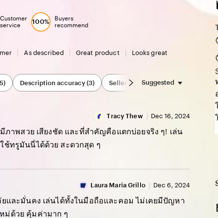
Customer
Buyers
100%
service
recommend
omer
As described
Great product
Looks great
Suggested
5)
Description accuracy (3)
Seller service (2)
Sizing & Fit (1)
Tracy Thew
Dec 16, 2024
ีภาพสวย เสียงชัด และที่สำคัญคือแตกบ่อยจริง ๆ! เล่น
้ทรูมันนี่ได้ด้วย สะดวกสุด ๆ
Laura Maria Grillo
Dec 6, 2024
ภัยและมั่นคง เล่นได้ทั้งในมือถือและคอม ไม่เคยมีปัญหา
ม่ด้วย คุ้มค่ามาก ๆ