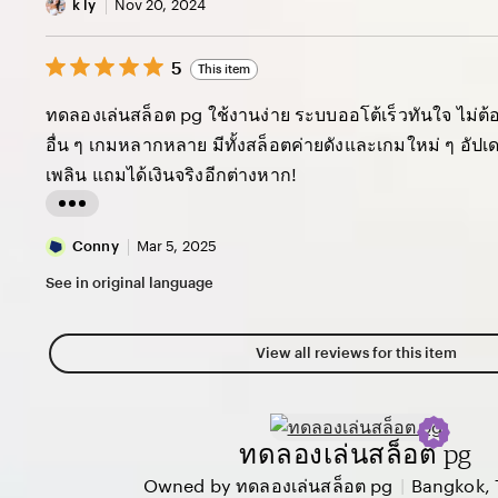
a
v
i
k ly
Nov 20, 2024
c
i
s
y
e
5
t
5
This item
out
T
w
i
of
ทดลองเล่นสล็อต pg ใช้งานง่าย ระบบออโต้เร็วทันใจ ไม่ต
5
h
b
n
stars
อื่น ๆ เกมหลากหลาย มีทั้งสล็อตค่ายดังและเกมใหม่ ๆ อัป
e
y
g
เพลิน แถมได้เงินจริงอีกต่างหาก!
w
L
r
a
e
L
u
v
i
Conny
Mar 5, 2025
r
i
s
See in original language
a
e
t
M
w
i
View all reviews for this item
a
b
n
r
y
g
i
k
r
ทดลองเล่นสล็อต pg
a
l
e
G
y
Owned by ทดลองเล่นสล็อต pg
|
Bangkok, 
v