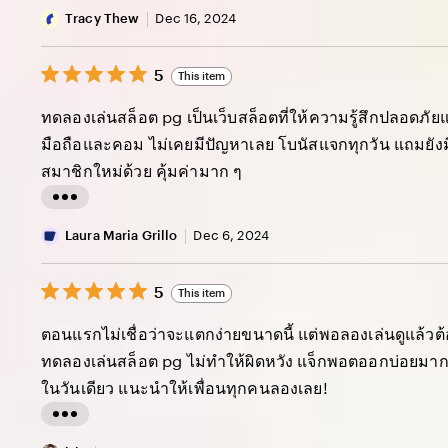
i
Tracy Thew
Dec 16, 2024
s
5
t
5
This item
out
i
of
ทดลองเล่นสล็อต pg เป็นเว็บสล็อตที่ให้ความรู้สึกปลอดภัยแล
5
n
stars
มือถือและคอม ไม่เคยมีปัญหาเลย โบนัสแจกทุกวัน แถมยัง
g
สมาชิกใหม่ด้วย คุ้มค่ามาก ๆ
r
e
L
v
i
Laura Maria Grillo
Dec 6, 2024
i
s
e
5
t
5
This item
out
w
i
of
ตอนแรกไม่เชื่อว่าจะแตกง่ายขนาดนี้ แต่พอลองเล่นดูแล้วต
5
b
n
stars
ทดลองเล่นสล็อต pg ไม่ทำให้ผิดหวัง แจ็กพอตออกบ่อยมาก 
y
g
ในวันเดียว แนะนำให้เพื่อนทุกคนลองเลย!
T
r
r
e
L