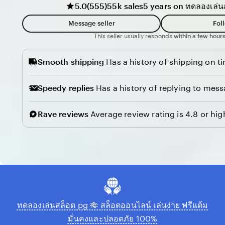
5.0
(555)
55k sales
5 years on ทดลองเล่น
r
i
i
e
Message seller
Fol
l
w
This seller usually responds
within a few hours
l
b
o
Smooth shipping
Has a history of shipping on t
y
C
Speedy replies
Has a history of replying to mess
o
n
Rave reviews
Average review rating is 4.8 or hig
n
y
ทดลองเล่นสล็อต pg 🎋 สล็อตออนไลน์ เล่นง่าย ฟรีแต้ม
มั่นคงและปลอดภัย 100%