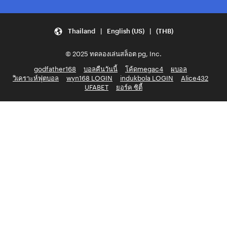
Thailand | English (US) | (THB)
© 2025 ทดลองเล่นสล็อต pg, Inc.
godfather168
บอลคืนวันนี้
โค้ดmegac4
ผบอล
วิเคราะห์ฟุตบอล
wyn168 LOGIN
indukbola LOGIN
Alice432
UFABET
ยอร์ค ซิตี้