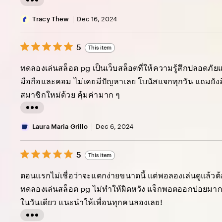
L
i
Tracy Thew
Dec 16, 2024
s
5
t
5
This item
out
i
of
ทดลองเล่นสล็อต pg เป็นเว็บสล็อตที่ให้ความรู้สึกปลอดภัยแล
5
n
stars
มือถือและคอม ไม่เคยมีปัญหาเลย โบนัสแจกทุกวัน แถมยัง
g
สมาชิกใหม่ด้วย คุ้มค่ามาก ๆ
r
e
L
v
i
Laura Maria Grillo
Dec 6, 2024
i
s
e
5
t
5
This item
out
w
i
of
ตอนแรกไม่เชื่อว่าจะแตกง่ายขนาดนี้ แต่พอลองเล่นดูแล้วต
5
b
n
stars
ทดลองเล่นสล็อต pg ไม่ทำให้ผิดหวัง แจ็กพอตออกบ่อยมาก 
y
g
ในวันเดียว แนะนำให้เพื่อนทุกคนลองเลย!
T
r
r
e
L