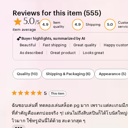
Reviews for this item (555)
5.0
/5
Item
Custo
4.9
4.9
5.0
Shipping
quality
servi
item average
Buyer highlights, summarized by AI
Beautiful
Fast shipping
Great quality
Happy custo
As described
Great product
Looks great
Filter
Quality (10)
Shipping & Packaging (6)
Appearance (5)
by
category
5
5
This item
out
of
ฉันชอบเล่นที่ ทดลองเล่นสล็อต pg มาก เพราะแต่ละเกมมี
5
stars
ที่สำคัญคือแตกบ่อยจริง ๆ! เล่นไม่ถึงสิบสปินก็ได้โบนัสให
ไวมาก ใช้ทรูมันนี่ได้ด้วย สะดวกสุด ๆ