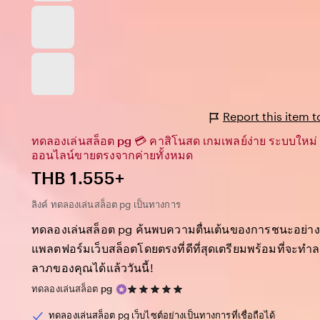
Report this item 
ทดลองเล่นสล็อต pg 💳 คาสิโนสด เกมเพลย์ง่าย ระบบใหม่ 
ออนไลน์ขายตรงจากค่ายทั้งหมด
Price:
THB 1.555+
ลิงค์ ทดลองเล่นสล็อต pg เป็นทางการ
ทดลองเล่นสล็อต pg ค้นพบความตื่นเต้นของการชนะอย่างง
แพลตฟอร์มเว็บสล็อตโดยตรงที่ดีที่สุดเตรียมพร้อมที่จะทำ
ลาภของคุณได้แล้ววันนี้!
5
ทดลองเล่นสล็อต pg
out
of
ทดลองเล่นสล็อต pg เว็บไซต์อย่างเป็นทางการที่เชื่อถือได้