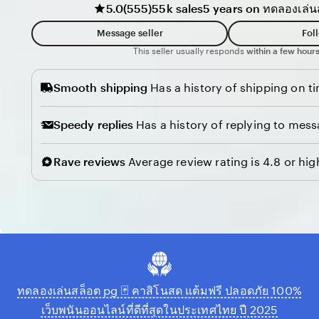
5.0
(555)
55k sales
5 years on ทดลองเล่น
r
i
i
e
Message seller
Fol
l
w
This seller usually responds
within a few hours
l
b
o
Smooth shipping
Has a history of shipping on t
y
C
Speedy replies
Has a history of replying to mess
o
n
Rave reviews
Average review rating is 4.8 or hig
n
y
ทดลองเล่นสล็อต pg 🃏 คาสิโนสด แต้มฟรี ปลอดภัย 100%
เว็บพนันออนไลน์ที่ดีที่สุดในประเทศไทย ปี 2025