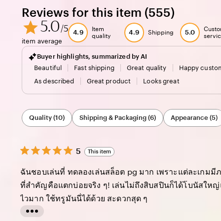
Reviews for this item (555)
5.0
/5
Item
Custo
4.9
4.9
5.0
Shipping
quality
servi
item average
Buyer highlights, summarized by AI
Beautiful
Fast shipping
Great quality
Happy custo
As described
Great product
Looks great
Filter
Quality (10)
Shipping & Packaging (6)
Appearance (5)
by
category
5
5
This item
out
of
ฉันชอบเล่นที่ ทดลองเล่นสล็อต pg มาก เพราะแต่ละเกมมี
5
stars
ที่สำคัญคือแตกบ่อยจริง ๆ! เล่นไม่ถึงสิบสปินก็ได้โบนัสให
ไวมาก ใช้ทรูมันนี่ได้ด้วย สะดวกสุด ๆ
L