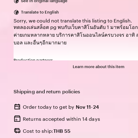
See in original language
Translate to English
Sorry, we could not translate this listing to English.
ทดลองเล่นสล็อต pg พบกับเว็บคาสิโนอันดับ 1 มาพร้อมโอ
ค่ายเกมหลากหลาย บริการคาสิโนออนไลน์ครบวงจร อาทิ ส
บอล และอื่นๆอีกมากมาย
Production partners
Learn more about this item
ทดลองเล่นสล็อต pg makes this item with help from
Paperworks, The Netherlands
View all
Shipping and return policies
Order today to get by
Nov 11-24
Returns accepted
within 14 days
Cost to ship:
THB
55