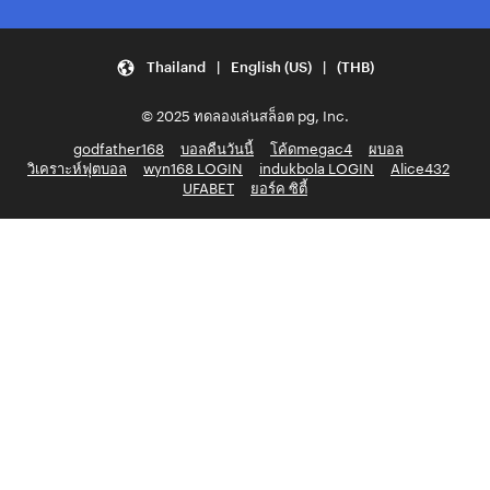
Thailand | English (US) | (THB)
© 2025 ทดลองเล่นสล็อต pg, Inc.
godfather168
บอลคืนวันนี้
โค้ดmegac4
ผบอล
วิเคราะห์ฟุตบอล
wyn168 LOGIN
indukbola LOGIN
Alice432
UFABET
ยอร์ค ซิตี้