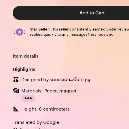
5
stars
Add to Cart
Star Seller.
This seller consistently earned 5-star revie
replied quickly to any messages they received.
Item details
Highlights
Designed by
ทดลองเล่นสล็อต pg
Materials: Paper, magnet
Read
Height: 8 centimeters
the
full
Translated by Google
description