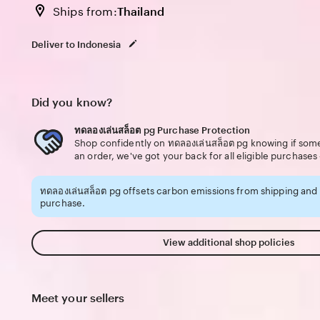
Ships from:
Thailand
Deliver to Indonesia
Did you know?
ทดลองเล่นสล็อต pg Purchase Protection
Shop confidently on ทดลองเล่นสล็อต pg knowing if som
an order, we've got your back for all eligible purchase
ทดลองเล่นสล็อต pg offsets carbon emissions from shipping and
purchase.
View additional shop policies
Meet your sellers