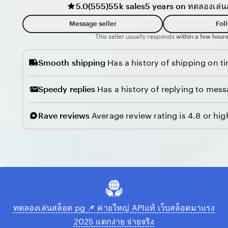
5.0
(555)
55k sales
5 years on ทดลองเล่น
r
i
i
e
Message seller
Fol
l
w
This seller usually responds
within a few hours
l
b
o
Smooth shipping
Has a history of shipping on t
y
C
Speedy replies
Has a history of replying to mess
o
n
Rave reviews
Average review rating is 4.8 or hig
n
y
ทดลองเล่นสล็อต pg 📌 ค่ายใหญ่ APIแท้ เว็บสล็อตมาแรง
2025 แตกง่าย จ่ายจริง