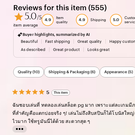
Reviews for this item (555)
5.0
/5
Item
Custo
4.9
4.9
5.0
Shipping
quality
servi
item average
Buyer highlights, summarized by AI
Beautiful
Fast shipping
Great quality
Happy custo
As described
Great product
Looks great
Filter
Quality (10)
Shipping & Packaging (6)
Appearance (5)
by
category
5
5
This item
out
of
ฉันชอบเล่นที่ ทดลองเล่นสล็อต pg มาก เพราะแต่ละเกมมี
5
stars
ที่สำคัญคือแตกบ่อยจริง ๆ! เล่นไม่ถึงสิบสปินก็ได้โบนัสให
ไวมาก ใช้ทรูมันนี่ได้ด้วย สะดวกสุด ๆ
L