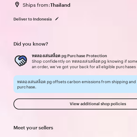
Ships from:
Thailand
Deliver to Indonesia
Did you know?
ทดลองเล่นสล็อต pg Purchase Protection
Shop confidently on ทดลองเล่นสล็อต pg knowing if som
an order, we've got your back for all eligible purchase
ทดลองเล่นสล็อต pg offsets carbon emissions from shipping and
purchase.
View additional shop policies
Meet your sellers