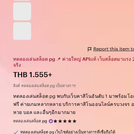
Report this item 
ทดลองเล่นสล็อต pg 📌 ค่ายใหญ่ APIแท้ เว็บสล็อตมาแรง 
จริง
Price:
THB 1.555+
ลิงค์ ทดลองเล่นสล็อต pg เป็นทางการ
ทดลองเล่นสล็อต pg พบกับเว็บคาสิโนอันดับ 1 มาพร้อมโ
ฟรี ค่ายเกมหลากหลาย บริการคาสิโนออนไลน์ครบวงจร อา
หวย บอล และอื่นๆอีกมากมาย
5
ทดลองเล่นสล็อต pg
out
of
ทดลองเล่นสล็อต pg เว็บไซต์อย่างเป็นทางการที่เชื่อถือได้