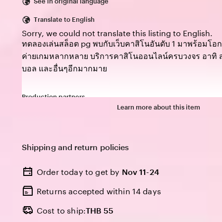
See in original language
Translate to English
Sorry, we could not translate this listing to English.
ทดลองเล่นสล็อต pg พบกับเว็บคาสิโนอันดับ 1 มาพร้อมโอ
ค่ายเกมหลากหลาย บริการคาสิโนออนไลน์ครบวงจร อาทิ ส
บอล และอื่นๆอีกมากมาย
Production partners
Learn more about this item
ทดลองเล่นสล็อต pg makes this item with help from
Paperworks, The Netherlands
View all
Shipping and return policies
Order today to get by
Nov 11-24
Returns accepted
within 14 days
Cost to ship:
THB
55