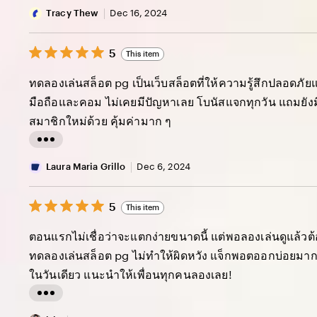
i
Tracy Thew
Dec 16, 2024
s
5
t
5
This item
out
i
of
ทดลองเล่นสล็อต pg เป็นเว็บสล็อตที่ให้ความรู้สึกปลอดภัยแล
5
n
stars
มือถือและคอม ไม่เคยมีปัญหาเลย โบนัสแจกทุกวัน แถมยัง
g
สมาชิกใหม่ด้วย คุ้มค่ามาก ๆ
r
e
L
v
i
Laura Maria Grillo
Dec 6, 2024
i
s
e
5
t
5
This item
out
w
i
of
ตอนแรกไม่เชื่อว่าจะแตกง่ายขนาดนี้ แต่พอลองเล่นดูแล้วต
5
b
n
stars
ทดลองเล่นสล็อต pg ไม่ทำให้ผิดหวัง แจ็กพอตออกบ่อยมาก 
y
g
ในวันเดียว แนะนำให้เพื่อนทุกคนลองเลย!
T
r
r
e
L