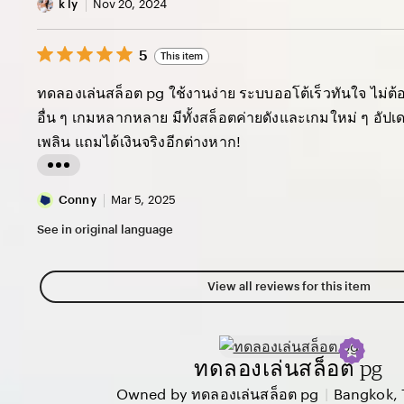
a
v
i
k ly
Nov 20, 2024
c
i
s
y
e
5
t
5
This item
out
T
w
i
of
ทดลองเล่นสล็อต pg ใช้งานง่าย ระบบออโต้เร็วทันใจ ไม่ต
5
h
b
n
stars
อื่น ๆ เกมหลากหลาย มีทั้งสล็อตค่ายดังและเกมใหม่ ๆ อัป
e
y
g
เพลิน แถมได้เงินจริงอีกต่างหาก!
w
L
r
a
e
L
u
v
i
Conny
Mar 5, 2025
r
i
s
See in original language
a
e
t
M
w
i
View all reviews for this item
a
b
n
r
y
g
i
k
r
ทดลองเล่นสล็อต pg
a
l
e
G
y
Owned by ทดลองเล่นสล็อต pg
|
Bangkok, 
v