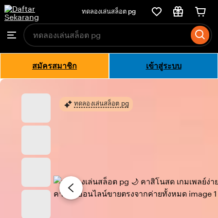
ทดลอง
ทดลองเล่นสล็อต pg
Skip
เล่น
to
Search
Browse
สล็อต
ontent
for
pg
items
or
สมัครสมาชิก
เข้าสู่ระบบ
shops
ทดลองเล่นสล็อต pg