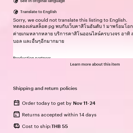
See in original language
Translate to English
Sorry, we could not translate this listing to English.
ทดลองเล่นสล็อต pg พบกับเว็บคาสิโนอันดับ 1 มาพร้อมโอ
ค่ายเกมหลากหลาย บริการคาสิโนออนไลน์ครบวงจร อาทิ ส
บอล และอื่นๆอีกมากมาย
Production partners
Learn more about this item
ทดลองเล่นสล็อต pg makes this item with help from
Paperworks, The Netherlands
View all
Shipping and return policies
Order today to get by
Nov 11-24
Returns accepted
within 14 days
Cost to ship:
THB
55