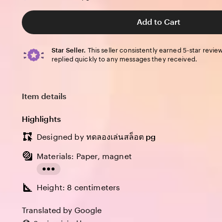
5
stars
Add to Cart
Star Seller.
This seller consistently earned 5-star revie
replied quickly to any messages they received.
Item details
Highlights
Designed by
ทดลองเล่นสล็อต pg
Materials: Paper, magnet
Read
Height: 8 centimeters
the
full
Translated by Google
description