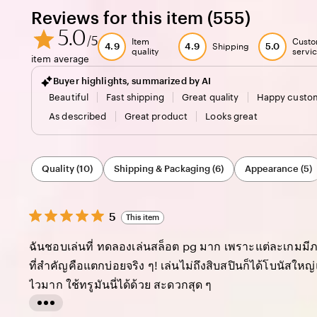
Reviews for this item (555)
5.0
/5
Item
Custo
4.9
4.9
5.0
Shipping
quality
servi
item average
Buyer highlights, summarized by AI
Beautiful
Fast shipping
Great quality
Happy custo
As described
Great product
Looks great
Filter
Quality (10)
Shipping & Packaging (6)
Appearance (5)
by
category
5
5
This item
out
of
ฉันชอบเล่นที่ ทดลองเล่นสล็อต pg มาก เพราะแต่ละเกมมี
5
stars
ที่สำคัญคือแตกบ่อยจริง ๆ! เล่นไม่ถึงสิบสปินก็ได้โบนัสให
ไวมาก ใช้ทรูมันนี่ได้ด้วย สะดวกสุด ๆ
L