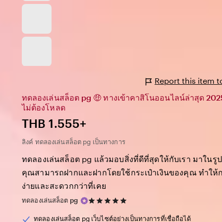
Report this item 
ทดลองเล่นสล็อต pg 🤑 ทางเข้าคาสิโนออนไลน์ล่าสุด 2025 เ
ไม่ต้องโหลด
Price:
THB 1.555+
ลิงค์ ทดลองเล่นสล็อต pg เป็นทางการ
ทดลองเล่นสล็อต pg แล้วมอบสิ่งที่ดีที่สุดให้กับเรา มาในร
คุณสามารถฝากและฝากโดยใช้กระเป๋าเงินของคุณ ทำให้
ง่ายและสะดวกกว่าที่เคย
5
ทดลองเล่นสล็อต pg
out
of
ทดลองเล่นสล็อต pg เว็บไซต์อย่างเป็นทางการที่เชื่อถือได้