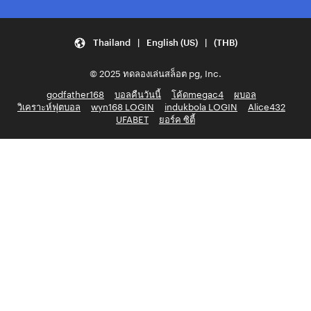
Thailand | English (US) | (THB)
© 2025 ทดลองเล่นสล็อต pg, Inc.
godfather168
บอลคืนวันนี้
โค้ดmegac4
ผบอล
วิเคราะห์ฟุตบอล
wyn168 LOGIN
indukbola LOGIN
Alice432
UFABET
ยอร์ค ซิตี้