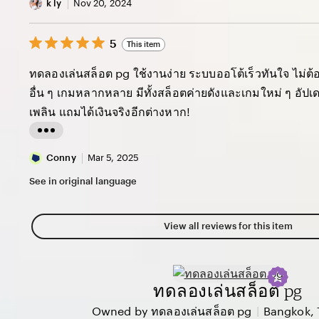
a
v
i
k ly
Nov 20, 2024
c
i
s
y
e
5
t
5
This item
out
T
w
i
of
ทดลองเล่นสล็อต pg ใช้งานง่าย ระบบออโต้เร็วทันใจ ไม่ต
5
h
b
n
stars
อื่น ๆ เกมหลากหลาย มีทั้งสล็อตค่ายดังและเกมใหม่ ๆ อัป
e
y
g
เพลิน แถมได้เงินจริงอีกต่างหาก!
w
L
r
a
e
L
u
v
i
Conny
Mar 5, 2025
r
i
s
See in original language
a
e
t
M
w
i
View all reviews for this item
a
b
n
r
y
g
i
k
r
ทดลองเล่นสล็อต pg
a
l
e
G
y
Owned by ทดลองเล่นสล็อต pg
|
Bangkok, 
v