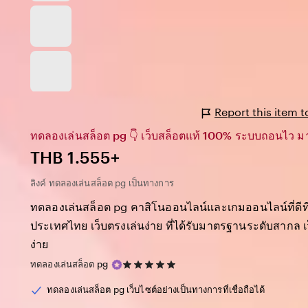
Report this item 
ทดลองเล่นสล็อต pg 👇 เว็บสล็อตแท้ 100% ระบบถอนไว ม
Price:
THB 1.555+
ลิงค์ ทดลองเล่นสล็อต pg เป็นทางการ
ทดลองเล่นสล็อต pg คาสิโนออนไลน์และเกมออนไลน์ที่ดีที่
ประเทศไทย เว็บตรงเล่นง่าย ที่ได้รับมาตรฐานระดับสากล 
ง่าย
5
ทดลองเล่นสล็อต pg
out
of
ทดลองเล่นสล็อต pg เว็บไซต์อย่างเป็นทางการที่เชื่อถือได้
5