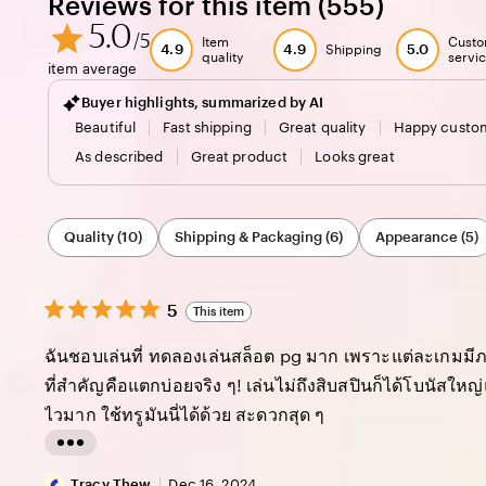
Reviews for this item (555)
5.0
/5
Item
Custo
4.9
4.9
5.0
Shipping
quality
servi
item average
Buyer highlights, summarized by AI
Beautiful
Fast shipping
Great quality
Happy custo
As described
Great product
Looks great
Filter
Quality (10)
Shipping & Packaging (6)
Appearance (5)
by
category
5
5
This item
out
of
ฉันชอบเล่นที่ ทดลองเล่นสล็อต pg มาก เพราะแต่ละเกมมี
5
stars
ที่สำคัญคือแตกบ่อยจริง ๆ! เล่นไม่ถึงสิบสปินก็ได้โบนัสให
ไวมาก ใช้ทรูมันนี่ได้ด้วย สะดวกสุด ๆ
L
i
Tracy Thew
Dec 16, 2024