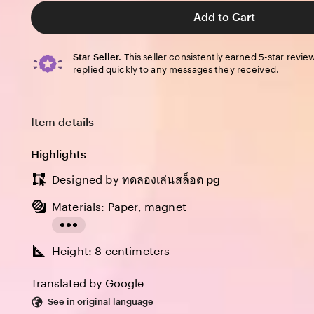
stars
Add to Cart
Star Seller.
This seller consistently earned 5-star revie
replied quickly to any messages they received.
Item details
Highlights
Designed by
ทดลองเล่นสล็อต pg
Materials: Paper, magnet
Read
Height: 8 centimeters
the
full
Translated by Google
description
See in original language