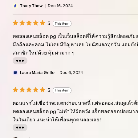
i
Tracy Thew
Dec 16, 2024
s
5
t
5
This item
out
i
of
ทดลองเล่นสล็อต pg เป็นเว็บสล็อตที่ให้ความรู้สึกปลอดภัยแล
5
n
stars
มือถือและคอม ไม่เคยมีปัญหาเลย โบนัสแจกทุกวัน แถมยัง
g
สมาชิกใหม่ด้วย คุ้มค่ามาก ๆ
r
e
L
v
i
Laura Maria Grillo
Dec 6, 2024
i
s
e
5
t
5
This item
out
w
i
of
ตอนแรกไม่เชื่อว่าจะแตกง่ายขนาดนี้ แต่พอลองเล่นดูแล้วต
5
b
n
stars
ทดลองเล่นสล็อต pg ไม่ทำให้ผิดหวัง แจ็กพอตออกบ่อยมาก 
y
g
ในวันเดียว แนะนำให้เพื่อนทุกคนลองเลย!
T
r
r
e
L