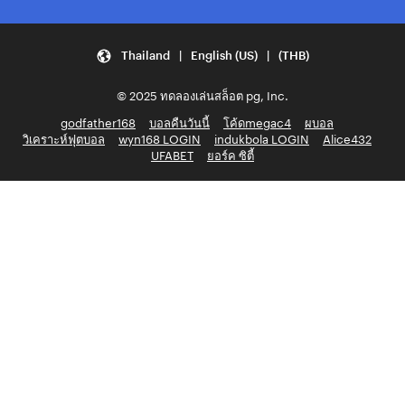
Thailand | English (US) | (THB)
© 2025 ทดลองเล่นสล็อต pg, Inc.
godfather168
บอลคืนวันนี้
โค้ดmegac4
ผบอล
วิเคราะห์ฟุตบอล
wyn168 LOGIN
indukbola LOGIN
Alice432
UFABET
ยอร์ค ซิตี้