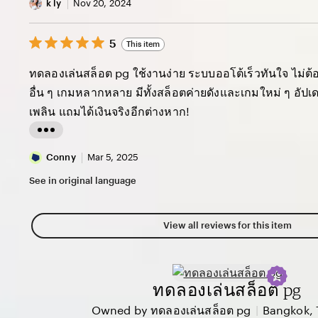
a
v
i
k ly
Nov 20, 2024
c
i
s
y
e
5
t
5
This item
out
T
w
i
of
ทดลองเล่นสล็อต pg ใช้งานง่าย ระบบออโต้เร็วทันใจ ไม่ต
5
h
b
n
stars
อื่น ๆ เกมหลากหลาย มีทั้งสล็อตค่ายดังและเกมใหม่ ๆ อัป
e
y
g
เพลิน แถมได้เงินจริงอีกต่างหาก!
w
L
r
a
e
L
u
v
i
Conny
Mar 5, 2025
r
i
s
See in original language
a
e
t
M
w
i
View all reviews for this item
a
b
n
r
y
g
i
k
r
ทดลองเล่นสล็อต pg
a
l
e
G
y
Owned by ทดลองเล่นสล็อต pg
|
Bangkok, 
v