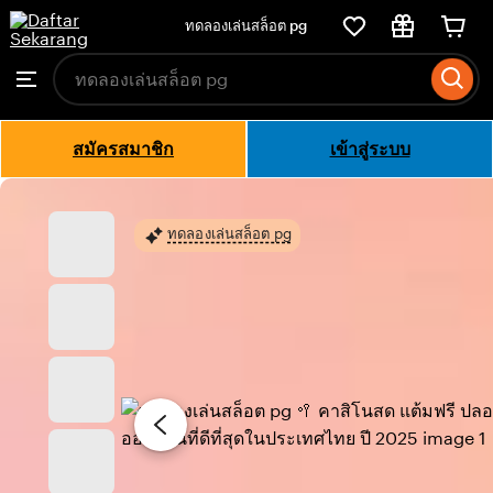
ทดลอง
ทดลองเล่นสล็อต pg
Skip
เล่น
to
Search
Browse
สล็อต
ontent
for
pg
items
or
สมัครสมาชิก
เข้าสู่ระบบ
shops
ทดลองเล่นสล็อต pg