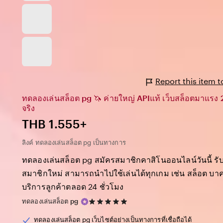
Report this item 
ทดลองเล่นสล็อต pg 🦄 ค่ายใหญ่ APIแท้ เว็บสล็อตมาแรง 
จริง
Price:
THB 1.555+
ลิงค์ ทดลองเล่นสล็อต pg เป็นทางการ
ทดลองเล่นสล็อต pg สมัครสมาชิกคาสิโนออนไลน์วันนี้ รับ
สมาชิกใหม่ สามารถนำไปใช้เล่นได้ทุกเกม เช่น สล็อต บาคา
บริการลูกค้าตลอด 24 ชั่วโมง
5
ทดลองเล่นสล็อต pg
out
of
ทดลองเล่นสล็อต pg เว็บไซต์อย่างเป็นทางการที่เชื่อถือได้