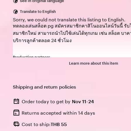
See in original language
Translate to English
Sorry, we could not translate this listing to English.
ทดลองเล่นสล็อต pg สมัครสมาชิกคาสิโนออนไลน์วันนี้ รับโ
สมาชิกใหม่ สามารถนำไปใช้เล่นได้ทุกเกม เช่น สล็อต บาคา
บริการลูกค้าตลอด 24 ชั่วโมง
Production partners
Learn more about this item
ทดลองเล่นสล็อต pg makes this item with help from
Paperworks, The Netherlands
View all
Shipping and return policies
Order today to get by
Nov 11-24
Returns accepted
within 14 days
Cost to ship:
THB
55