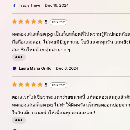
i
Tracy Thew
Dec 16, 2024
s
5
t
5
This item
out
i
of
ทดลองเล่นสล็อต pg เป็นเว็บสล็อตที่ให้ความรู้สึกปลอดภัยแล
5
n
stars
มือถือและคอม ไม่เคยมีปัญหาเลย โบนัสแจกทุกวัน แถมยัง
g
สมาชิกใหม่ด้วย คุ้มค่ามาก ๆ
r
e
L
v
i
Laura Maria Grillo
Dec 6, 2024
i
s
e
5
t
5
This item
out
w
i
of
ตอนแรกไม่เชื่อว่าจะแตกง่ายขนาดนี้ แต่พอลองเล่นดูแล้วต
5
b
n
stars
ทดลองเล่นสล็อต pg ไม่ทำให้ผิดหวัง แจ็กพอตออกบ่อยมาก 
y
g
ในวันเดียว แนะนำให้เพื่อนทุกคนลองเลย!
T
r
r
e
L