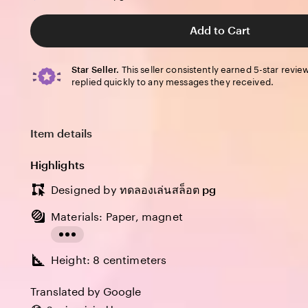
5
stars
Add to Cart
Star Seller.
This seller consistently earned 5-star revie
replied quickly to any messages they received.
Item details
Highlights
Designed by
ทดลองเล่นสล็อต pg
Materials: Paper, magnet
Read
Height: 8 centimeters
the
full
Translated by Google
description