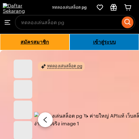
ทดลอง
ทดลองเล่นสล็อต pg
Skip
เล่น
to
Search
Browse
สล็อต
ontent
for
pg
items
or
สมัครสมาชิก
เข้าสู่ระบบ
shops
ทดลองเล่นสล็อต pg