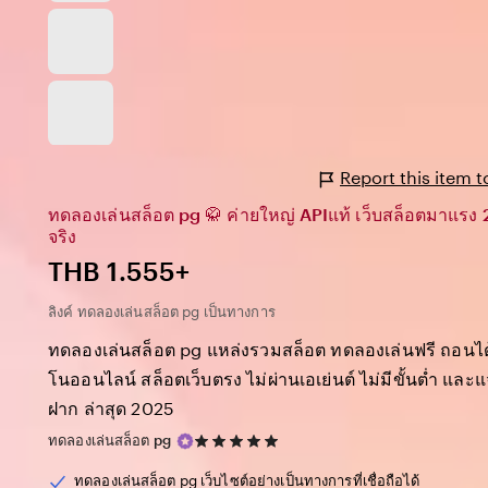
Report this item 
ทดลองเล่นสล็อต pg 🥋 ค่ายใหญ่ APIแท้ เว็บสล็อตมาแรง 
จริง
Price:
THB 1.555+
ลิงค์ ทดลองเล่นสล็อต pg เป็นทางการ
ทดลองเล่นสล็อต pg แหล่งรวมสล็อต ทดลองเล่นฟรี ถอนได
โนออนไลน์ สล็อตเว็บตรง ไม่ผ่านเอเย่นต์ ไม่มีขั้นต่ำ และแ
ฝาก ล่าสุด 2025
5
ทดลองเล่นสล็อต pg
out
of
ทดลองเล่นสล็อต pg เว็บไซต์อย่างเป็นทางการที่เชื่อถือได้