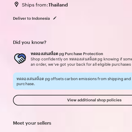
Ships from:
Thailand
Deliver to Indonesia
Did you know?
ทดลองเล่นสล็อต pg Purchase Protection
Shop confidently on ทดลองเล่นสล็อต pg knowing if som
an order, we've got your back for all eligible purchase
ทดลองเล่นสล็อต pg offsets carbon emissions from shipping and
purchase.
View additional shop policies
Meet your sellers