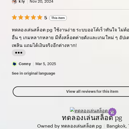
a
v
i
k ly
Nov 20, 2024
c
i
s
y
e
5
t
5
This item
out
T
w
i
of
ทดลองเล่นสล็อต pg ใช้งานง่าย ระบบออโต้เร็วทันใจ ไม่ต
5
h
b
n
stars
อื่น ๆ เกมหลากหลาย มีทั้งสล็อตค่ายดังและเกมใหม่ ๆ อัป
e
y
g
เพลิน แถมได้เงินจริงอีกต่างหาก!
w
L
r
a
e
L
u
v
i
Conny
Mar 5, 2025
r
i
s
See in original language
a
e
t
M
w
i
View all reviews for this item
a
b
n
r
y
g
i
k
r
ทดลองเล่นสล็อต pg
a
l
e
G
y
Owned by ทดลองเล่นสล็อต pg
|
Bangkok, 
v