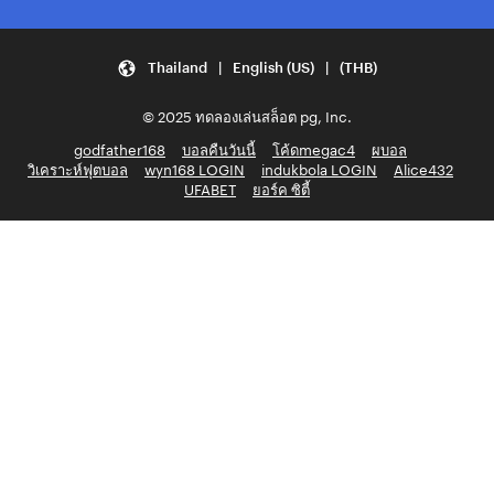
Thailand | English (US) | (THB)
© 2025 ทดลองเล่นสล็อต pg, Inc.
godfather168
บอลคืนวันนี้
โค้ดmegac4
ผบอล
วิเคราะห์ฟุตบอล
wyn168 LOGIN
indukbola LOGIN
Alice432
UFABET
ยอร์ค ซิตี้