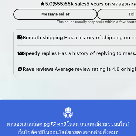
5.0
(555)
55k sales
5 years on ทดลองเล่น
r
i
i
e
Message seller
Fol
l
w
This seller usually responds
within a few hours
l
b
o
Smooth shipping
Has a history of shipping on t
y
C
Speedy replies
Has a history of replying to mess
o
n
Rave reviews
Average review rating is 4.8 or hig
n
y
ทดลองเล่นสล็อต pg 🎼 คาสิโนสด เกมเพลย์ง่าย ระบบใหม่
เว็บไซต์คาสิโนออนไลน์ขายตรงจากค่ายทั้งหมด