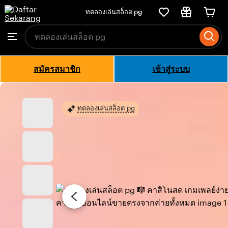
ทดลอง
ทดลองเล่นสล็อต pg
Skip
เล่น
to
Search
Browse
สล็อต
ontent
for
pg
items
or
สมัครสมาชิก
เข้าสู่ระบบ
shops
ทดลองเล่นสล็อต pg