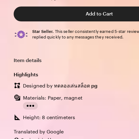
5
stars
Add to Cart
Star Seller.
This seller consistently earned 5-star revie
replied quickly to any messages they received.
Item details
Highlights
Designed by
ทดลองเล่นสล็อต pg
Materials: Paper, magnet
Read
Height: 8 centimeters
the
full
Translated by Google
description