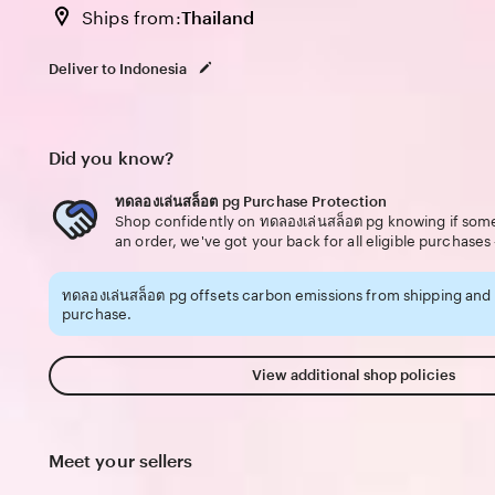
Ships from:
Thailand
Deliver to Indonesia
Did you know?
ทดลองเล่นสล็อต pg Purchase Protection
Shop confidently on ทดลองเล่นสล็อต pg knowing if som
an order, we've got your back for all eligible purchase
ทดลองเล่นสล็อต pg offsets carbon emissions from shipping and
purchase.
View additional shop policies
Meet your sellers