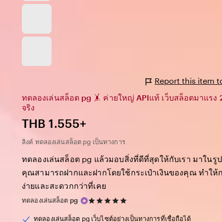
Report this item 
ทดลองเล่นสล็อต pg 🤸 ค่ายใหญ่ APIแท้ เว็บสล็อตมาแรง 
จริง
Price:
THB 1.555+
ลิงค์ ทดลองเล่นสล็อต pg เป็นทางการ
ทดลองเล่นสล็อต pg แล้วมอบสิ่งที่ดีที่สุดให้กับเรา มาในร
คุณสามารถฝากและฝากโดยใช้กระเป๋าเงินของคุณ ทำให้
ง่ายและสะดวกกว่าที่เคย
5
ทดลองเล่นสล็อต pg
out
of
ทดลองเล่นสล็อต pg เว็บไซต์อย่างเป็นทางการที่เชื่อถือได้