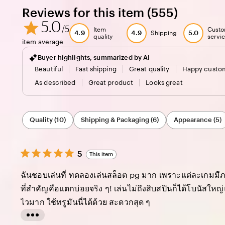
Reviews for this item (555)
5.0
/5
Item
Custo
4.9
4.9
5.0
Shipping
quality
servi
item average
Buyer highlights, summarized by AI
Beautiful
Fast shipping
Great quality
Happy custo
As described
Great product
Looks great
Filter
Quality (10)
Shipping & Packaging (6)
Appearance (5)
by
category
5
5
This item
out
of
ฉันชอบเล่นที่ ทดลองเล่นสล็อต pg มาก เพราะแต่ละเกมมี
5
stars
ที่สำคัญคือแตกบ่อยจริง ๆ! เล่นไม่ถึงสิบสปินก็ได้โบนัสให
ไวมาก ใช้ทรูมันนี่ได้ด้วย สะดวกสุด ๆ
L