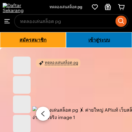
ทดลอง
ทดลองเล่นสล็อต pg
Skip
เล่น
to
Search
Browse
สล็อต
ontent
for
pg
items
or
สมัครสมาชิก
เข้าสู่ระบบ
shops
ทดลองเล่นสล็อต pg