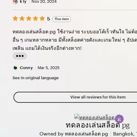
a
v
i
k ly
Nov 20, 2024
c
i
s
y
e
5
t
5
This item
out
T
w
i
of
ทดลองเล่นสล็อต pg ใช้งานง่าย ระบบออโต้เร็วทันใจ ไม่ต
5
h
b
n
stars
อื่น ๆ เกมหลากหลาย มีทั้งสล็อตค่ายดังและเกมใหม่ ๆ อัป
e
y
g
เพลิน แถมได้เงินจริงอีกต่างหาก!
w
L
r
a
e
L
u
v
i
Conny
Mar 5, 2025
r
i
s
See in original language
a
e
t
M
w
i
View all reviews for this item
a
b
n
r
y
g
i
k
r
ทดลองเล่นสล็อต pg
a
l
e
G
y
Owned by ทดลองเล่นสล็อต pg
|
Bangkok, 
v