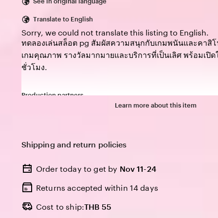
See in original language
Translate to English
Sorry, we could not translate this listing to English.
ทดลองเล่นสล็อต pg สัมผัสความสนุกกับเกมพนันและคาสิโนอ
เกมคุณภาพ รางวัลมากมายและบริการที่เป็นเลิศ พร้อมเปิด
ชั่วโมง.
Production partners
Learn more about this item
ทดลองเล่นสล็อต pg makes this item with help from
Paperworks, The Netherlands
View all
Shipping and return policies
Order today to get by
Nov 11-24
Returns accepted
within 14 days
Cost to ship:
THB
55