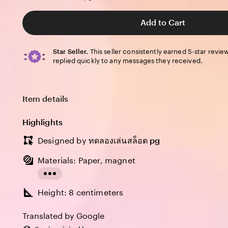
5
stars
Add to Cart
Star Seller.
This seller consistently earned 5-star revie
replied quickly to any messages they received.
Item details
Highlights
Designed by
ทดลองเล่นสล็อต pg
Materials: Paper, magnet
Read
Height: 8 centimeters
the
full
Translated by Google
description