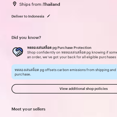
Ships from:
Thailand
Deliver to Indonesia
Did you know?
ทดลองเล่นสล็อต pg Purchase Protection
Shop confidently on ทดลองเล่นสล็อต pg knowing if som
an order, we've got your back for all eligible purchase
ทดลองเล่นสล็อต pg offsets carbon emissions from shipping and
purchase.
View additional shop policies
Meet your sellers