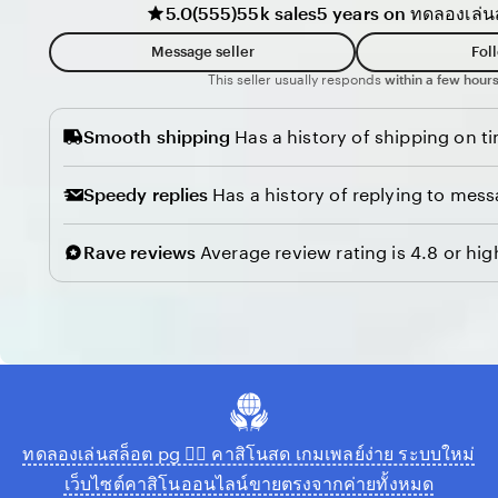
5.0
(555)
55k sales
5 years on ทดลองเล่น
r
i
i
e
Message seller
Fol
l
w
This seller usually responds
within a few hours
l
b
o
Smooth shipping
Has a history of shipping on t
y
C
Speedy replies
Has a history of replying to mess
o
n
Rave reviews
Average review rating is 4.8 or hig
n
y
ทดลองเล่นสล็อต pg 🧜‍♀️ คาสิโนสด เกมเพลย์ง่าย ระบบใหม่
เว็บไซต์คาสิโนออนไลน์ขายตรงจากค่ายทั้งหมด