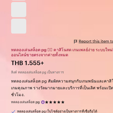
Report this item 
ทดลองเล่นสล็อต pg 🧜‍♀️ คาสิโนสด เกมเพลย์ง่าย ระบบใหม่
ออนไลน์ขายตรงจากค่ายทั้งหมด
Price:
THB 1.555+
ลิงค์ ทดลองเล่นสล็อต pg เป็นทางการ
ทดลองเล่นสล็อต pg สัมผัสความสนุกกับเกมพนันและคาสิโน
เกมคุณภาพ รางวัลมากมายและบริการที่เป็นเลิศ พร้อมเปิ
ชั่วโมง.
5
ทดลองเล่นสล็อต pg
out
of
ทดลองเล่นสล็อต pg เว็บไซต์อย่างเป็นทางการที่เชื่อถือได้