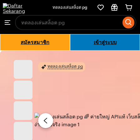
ทดลอง
ทดลองเล่นสล็อต pg
Skip
เล่น
to
Search
Browse
สล็อต
ontent
for
pg
items
or
สมัครสมาชิก
เข้าสู่ระบบ
shops
ทดลองเล่นสล็อต pg