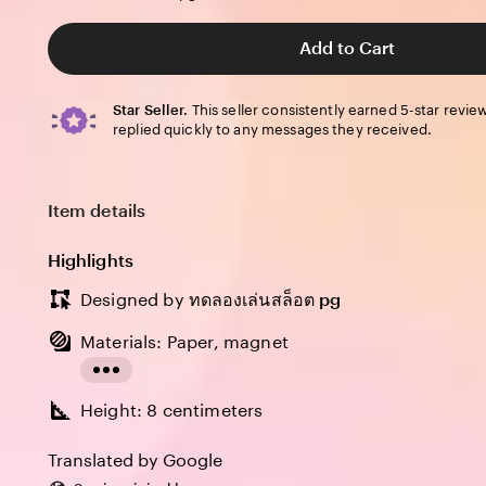
5
stars
Add to Cart
Star Seller.
This seller consistently earned 5-star revie
replied quickly to any messages they received.
Item details
Highlights
Designed by
ทดลองเล่นสล็อต pg
Materials: Paper, magnet
Read
Height: 8 centimeters
the
full
Translated by Google
description