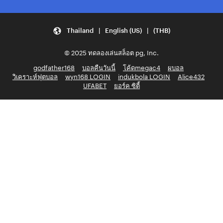
Thailand | English (US) | (THB)
© 2025 ทดลองเล่นสล็อต pg, Inc.
godfather168
บอลคืนวันนี้
โค้ดmegac4
ผบอล
วิเคราะห์ฟุตบอล
wyn168 LOGIN
indukbola LOGIN
Alice432
UFABET
ยอร์ค ซิตี้