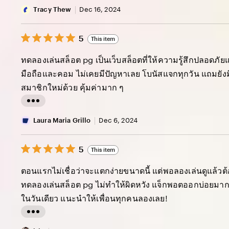
i
Tracy Thew
Dec 16, 2024
s
5
t
5
This item
out
i
of
ทดลองเล่นสล็อต pg เป็นเว็บสล็อตที่ให้ความรู้สึกปลอดภัยแล
5
n
stars
มือถือและคอม ไม่เคยมีปัญหาเลย โบนัสแจกทุกวัน แถมยัง
g
สมาชิกใหม่ด้วย คุ้มค่ามาก ๆ
r
e
L
v
i
Laura Maria Grillo
Dec 6, 2024
i
s
e
5
t
5
This item
out
w
i
of
ตอนแรกไม่เชื่อว่าจะแตกง่ายขนาดนี้ แต่พอลองเล่นดูแล้วต
5
b
n
stars
ทดลองเล่นสล็อต pg ไม่ทำให้ผิดหวัง แจ็กพอตออกบ่อยมาก 
y
g
ในวันเดียว แนะนำให้เพื่อนทุกคนลองเลย!
T
r
r
e
L