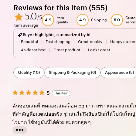
Reviews for this item (555)
5.0
/5
Item
Custo
4.9
4.9
5.0
Shipping
quality
servi
item average
Buyer highlights, summarized by AI
Beautiful
Fast shipping
Great quality
Happy custo
As described
Great product
Looks great
Filter
Quality (10)
Shipping & Packaging (6)
Appearance (5)
by
category
5
5
This item
out
of
ฉันชอบเล่นที่ ทดลองเล่นสล็อต pg มาก เพราะแต่ละเกมมี
5
stars
ที่สำคัญคือแตกบ่อยจริง ๆ! เล่นไม่ถึงสิบสปินก็ได้โบนัสให
ไวมาก ใช้ทรูมันนี่ได้ด้วย สะดวกสุด ๆ
L