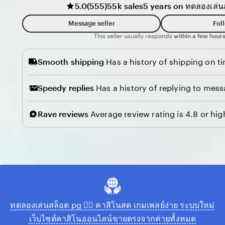
5.0
(555)
55k sales
5 years on ทดลองเล่น
r
i
i
e
Message seller
Fol
l
w
This seller usually responds
within a few hours
l
b
o
Smooth shipping
Has a history of shipping on t
y
C
Speedy replies
Has a history of replying to mess
o
n
Rave reviews
Average review rating is 4.8 or hig
n
y
ทดลองเล่นสล็อต pg 🧜‍♀️ คาสิโนสด เกมเพลย์ง่าย ระบบใหม่
เว็บไซต์คาสิโนออนไลน์ขายตรงจากค่ายทั้งหมด