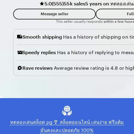
5.0
(555)
55k sales
5 years on ทดลองเล่น
r
i
i
e
Message seller
Fol
l
w
This seller usually responds
within a few hours
l
b
o
Smooth shipping
Has a history of shipping on t
y
C
Speedy replies
Has a history of replying to mess
o
n
Rave reviews
Average review rating is 4.8 or hig
n
y
ทดลองเล่นสล็อต pg 🎐 สล็อตออนไลน์ เล่นง่าย ฟรีแต้ม
มั่นคงและปลอดภัย 100%