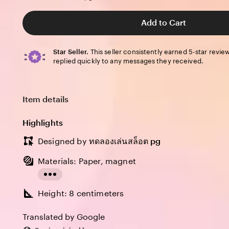
5
stars
Add to Cart
Star Seller.
This seller consistently earned 5-star revie
replied quickly to any messages they received.
Item details
Highlights
Designed by
ทดลองเล่นสล็อต pg
Materials: Paper, magnet
Read
Height: 8 centimeters
the
full
Translated by Google
description