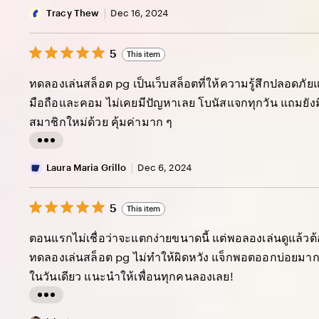
i
Tracy Thew
Dec 16, 2024
s
5
t
5
This item
out
i
of
ทดลองเล่นสล็อต pg เป็นเว็บสล็อตที่ให้ความรู้สึกปลอดภัยแล
5
n
stars
มือถือและคอม ไม่เคยมีปัญหาเลย โบนัสแจกทุกวัน แถมยัง
g
สมาชิกใหม่ด้วย คุ้มค่ามาก ๆ
r
e
L
v
i
Laura Maria Grillo
Dec 6, 2024
i
s
e
5
t
5
This item
out
w
i
of
ตอนแรกไม่เชื่อว่าจะแตกง่ายขนาดนี้ แต่พอลองเล่นดูแล้วต
5
b
n
stars
ทดลองเล่นสล็อต pg ไม่ทำให้ผิดหวัง แจ็กพอตออกบ่อยมาก 
y
g
ในวันเดียว แนะนำให้เพื่อนทุกคนลองเลย!
T
r
r
e
L