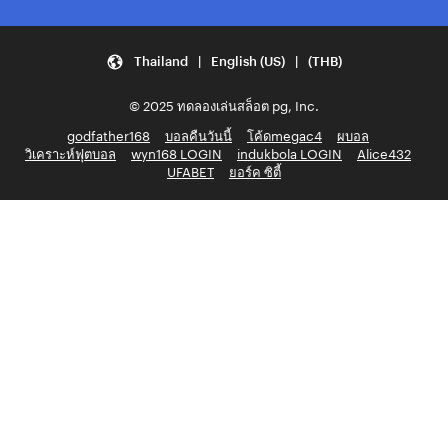
Thailand | English (US) | (THB)
© 2025 ทดลองเล่นสล็อต pg, Inc.
godfather168
บอลคืนวันนี้
โค้ดmegac4
ผบอล
วิเคราะห์ฟุตบอล
wyn168 LOGIN
indukbola LOGIN
Alice432
UFABET
ยอร์ค ซิตี้