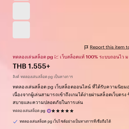
Report this item 
ทดลองเล่นสล็อต pg 💹 เว็บสล็อตแท้ 100% ระบบถอนไว ม
Price:
THB 1.555+
ลิงค์ ทดลองเล่นสล็อต pg เป็นทางการ
ทดลองเล่นสล็อต pg เว็บสล็อตออนไลน์ ที่ได้รับความนิยมอ
เนื่องจากผู้เล่นสามารถเข้าถึงเกมได้ง่ายผ่านสล็อตเว็บตรง
สบายและความปลอดภัยในการเล่น
5
ทดลองเล่นสล็อต pg
out
of
ทดลองเล่นสล็อต pg เว็บไซต์อย่างเป็นทางการที่เชื่อถือได้
5