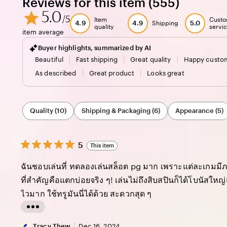
Reviews for this item (555)
5.0
/5
Item
Custo
4.9
4.9
5.0
Shipping
quality
servi
item average
Buyer highlights, summarized by AI
Beautiful
Fast shipping
Great quality
Happy custo
As described
Great product
Looks great
Filter
Quality (10)
Shipping & Packaging (6)
Appearance (5)
by
category
5
5
This item
out
of
ฉันชอบเล่นที่ ทดลองเล่นสล็อต pg มาก เพราะแต่ละเกมมี
5
stars
ที่สำคัญคือแตกบ่อยจริง ๆ! เล่นไม่ถึงสิบสปินก็ได้โบนัสให
ไวมาก ใช้ทรูมันนี่ได้ด้วย สะดวกสุด ๆ
L
i
Tracy Thew
Dec 16, 2024