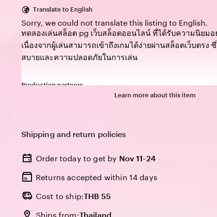
Translate to English
Sorry, we could not translate this listing to English.
ทดลองเล่นสล็อต pg เว็บสล็อตออนไลน์ ที่ได้รับความนิยมอ
เนื่องจากผู้เล่นสามารถเข้าถึงเกมได้ง่ายผ่านสล็อตเว็บตรง 
สบายและความปลอดภัยในการเล่น
Production partners
Learn more about this item
ทดลองเล่นสล็อต pg makes this item with help from
Paperworks, The Netherlands
View all
Shipping and return policies
Order today to get by
Nov 11-24
Returns accepted
within 14 days
Cost to ship:
THB
55
Ships from:
Thailand