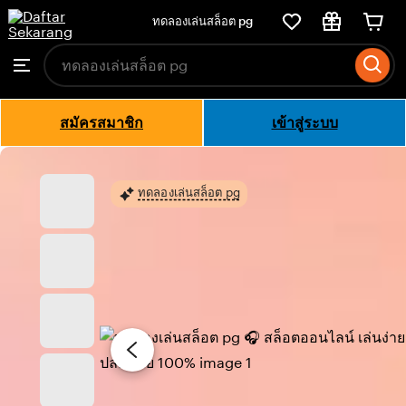
ทดลอง
ทดลองเล่นสล็อต pg
Skip
เล่น
to
Search
Browse
สล็อต
ontent
for
pg
items
or
สมัครสมาชิก
เข้าสู่ระบบ
shops
ทดลองเล่นสล็อต pg