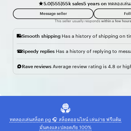
5.0
(555)
55k sales
5 years on ทดลองเล่น
r
i
i
e
Message seller
Fol
l
w
This seller usually responds
within a few hours
l
b
o
Smooth shipping
Has a history of shipping on t
y
C
Speedy replies
Has a history of replying to mess
o
n
Rave reviews
Average review rating is 4.8 or hig
n
y
ทดลองเล่นสล็อต pg 🎧 สล็อตออนไลน์ เล่นง่าย ฟรีแต้ม
มั่นคงและปลอดภัย 100%