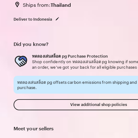
Ships from:
Thailand
Deliver to Indonesia
Did you know?
ทดลองเล่นสล็อต pg Purchase Protection
Shop confidently on ทดลองเล่นสล็อต pg knowing if som
an order, we've got your back for all eligible purchase
ทดลองเล่นสล็อต pg offsets carbon emissions from shipping and
purchase.
View additional shop policies
Meet your sellers