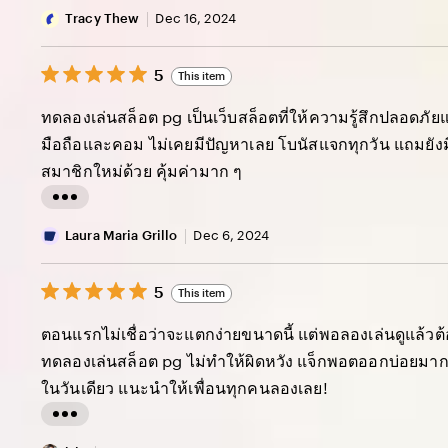
i
Tracy Thew
Dec 16, 2024
s
5
t
5
This item
out
i
of
ทดลองเล่นสล็อต pg เป็นเว็บสล็อตที่ให้ความรู้สึกปลอดภัยแล
5
n
stars
มือถือและคอม ไม่เคยมีปัญหาเลย โบนัสแจกทุกวัน แถมยัง
g
สมาชิกใหม่ด้วย คุ้มค่ามาก ๆ
r
e
L
v
i
Laura Maria Grillo
Dec 6, 2024
i
s
e
5
t
5
This item
out
w
i
of
ตอนแรกไม่เชื่อว่าจะแตกง่ายขนาดนี้ แต่พอลองเล่นดูแล้วต
5
b
n
stars
ทดลองเล่นสล็อต pg ไม่ทำให้ผิดหวัง แจ็กพอตออกบ่อยมาก 
y
g
ในวันเดียว แนะนำให้เพื่อนทุกคนลองเลย!
T
r
r
e
L