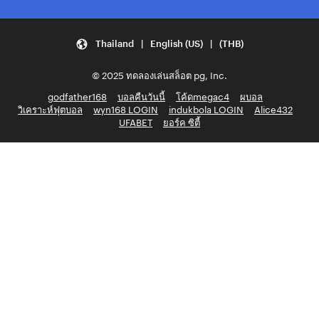
Thailand | English (US) | (THB)
© 2025 ทดลองเล่นสล็อต pg, Inc.
godfather168
บอลคืนวันนี้
โค้ดmegac4
ผบอล
วิเคราะห์ฟุตบอล
wyn168 LOGIN
indukbola LOGIN
Alice432
UFABET
ยอร์ค ซิตี้