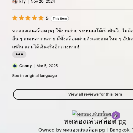
a
v
i
k ly
Nov 20, 2024
c
i
s
y
e
5
t
5
This item
out
T
w
i
of
ทดลองเล่นสล็อต pg ใช้งานง่าย ระบบออโต้เร็วทันใจ ไม่ต
5
h
b
n
stars
อื่น ๆ เกมหลากหลาย มีทั้งสล็อตค่ายดังและเกมใหม่ ๆ อัป
e
y
g
เพลิน แถมได้เงินจริงอีกต่างหาก!
w
L
r
a
e
L
u
v
i
Conny
Mar 5, 2025
r
i
s
See in original language
a
e
t
M
w
i
View all reviews for this item
a
b
n
r
y
g
i
k
r
ทดลองเล่นสล็อต pg
a
l
e
G
y
Owned by ทดลองเล่นสล็อต pg
|
Bangkok, 
v