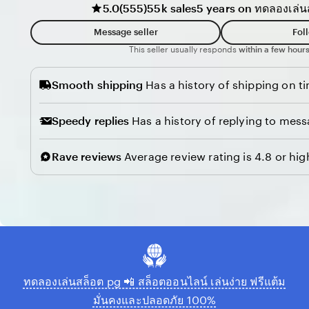
5.0
(555)
55k sales
5 years on ทดลองเล่น
r
i
i
e
Message seller
Fol
l
w
This seller usually responds
within a few hours
l
b
o
Smooth shipping
Has a history of shipping on t
y
C
Speedy replies
Has a history of replying to mess
o
n
Rave reviews
Average review rating is 4.8 or hig
n
y
ทดลองเล่นสล็อต pg 📲 สล็อตออนไลน์ เล่นง่าย ฟรีแต้ม
มั่นคงและปลอดภัย 100%