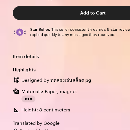
5
stars
Add to Cart
Star Seller.
This seller consistently earned 5-star revie
replied quickly to any messages they received.
Item details
Highlights
Designed by
ทดลองเล่นสล็อต pg
Materials: Paper, magnet
Read
Height: 8 centimeters
the
full
Translated by Google
description