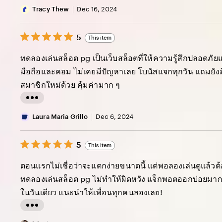
i
Tracy Thew
Dec 16, 2024
s
5
t
5
This item
out
i
of
ทดลองเล่นสล็อต pg เป็นเว็บสล็อตที่ให้ความรู้สึกปลอดภัยแล
5
n
stars
มือถือและคอม ไม่เคยมีปัญหาเลย โบนัสแจกทุกวัน แถมยัง
g
สมาชิกใหม่ด้วย คุ้มค่ามาก ๆ
r
e
L
v
i
Laura Maria Grillo
Dec 6, 2024
i
s
e
5
t
5
This item
out
w
i
of
ตอนแรกไม่เชื่อว่าจะแตกง่ายขนาดนี้ แต่พอลองเล่นดูแล้วต
5
b
n
stars
ทดลองเล่นสล็อต pg ไม่ทำให้ผิดหวัง แจ็กพอตออกบ่อยมาก 
y
g
ในวันเดียว แนะนำให้เพื่อนทุกคนลองเลย!
T
r
r
e
L