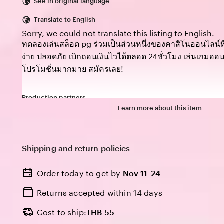
See in original language
Translate to English
Sorry, we could not translate this listing to English.
ทดลองเล่นสล็อต pg ร่วมเป็นส่วนหนึ่งของคาสิโนออนไลน์ที่
ง่าย ปลอดภัย เบิกถอนเงินไวได้ตลอด 24ชั่วโมง เล่นเกมออน
โปรโมชั่นมากมาย สมัครเลย!
Production partners
Learn more about this item
ทดลองเล่นสล็อต pg makes this item with help from
Paperworks, The Netherlands
View all
Shipping and return policies
Order today to get by
Nov 11-24
Returns accepted
within 14 days
Cost to ship:
THB
55