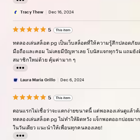
L
i
Tracy Thew
Dec 16, 2024
s
5
t
5
This item
out
i
of
ทดลองเล่นสล็อต pg เป็นเว็บสล็อตที่ให้ความรู้สึกปลอดภัยแล
5
n
stars
มือถือและคอม ไม่เคยมีปัญหาเลย โบนัสแจกทุกวัน แถมยัง
g
สมาชิกใหม่ด้วย คุ้มค่ามาก ๆ
r
e
L
v
i
Laura Maria Grillo
Dec 6, 2024
i
s
e
5
t
5
This item
out
w
i
of
ตอนแรกไม่เชื่อว่าจะแตกง่ายขนาดนี้ แต่พอลองเล่นดูแล้วต
5
b
n
stars
ทดลองเล่นสล็อต pg ไม่ทำให้ผิดหวัง แจ็กพอตออกบ่อยมาก 
y
g
ในวันเดียว แนะนำให้เพื่อนทุกคนลองเลย!
T
r
r
e
L