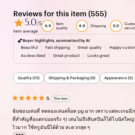
Reviews for this item (555)
5.0
/5
Item
Custo
4.9
4.9
5.0
Shipping
quality
servi
item average
Buyer highlights, summarized by AI
Beautiful
Fast shipping
Great quality
Happy custo
As described
Great product
Looks great
Filter
Quality (10)
Shipping & Packaging (6)
Appearance (5)
by
category
5
5
This item
out
of
ฉันชอบเล่นที่ ทดลองเล่นสล็อต pg มาก เพราะแต่ละเกมมี
5
stars
ที่สำคัญคือแตกบ่อยจริง ๆ! เล่นไม่ถึงสิบสปินก็ได้โบนัสให
ไวมาก ใช้ทรูมันนี่ได้ด้วย สะดวกสุด ๆ