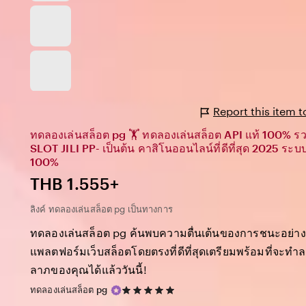
Report this item 
ทดลองเล่นสล็อต pg 🏋️ ทดลองเล่นสล็อต API แท้ 100% 
SLOT JILI PP- เป็นต้น คาสิโนออนไลน์ที่ดีที่สุด 2025 ระ
100%
Price:
THB 1.555+
ลิงค์ ทดลองเล่นสล็อต pg เป็นทางการ
ทดลองเล่นสล็อต pg ค้นพบความตื่นเต้นของการชนะอย่างง
แพลตฟอร์มเว็บสล็อตโดยตรงที่ดีที่สุดเตรียมพร้อมที่จะทำ
ลาภของคุณได้แล้ววันนี้!
5
ทดลองเล่นสล็อต pg
out