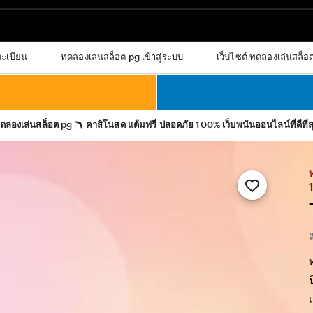
ะเบียน
ทดลองเล่นสล็อต pg เข้าสู่ระบบ
เว็บไซต์ ทดลองเล่นสล็อ
ดลองเล่นสล็อต pg 🪃 คาสิโนสด แต้มฟรี ปลอดภัย 100% เว็บพนันออนไลน์ที่ดีที
Add
to
Favorites
ล