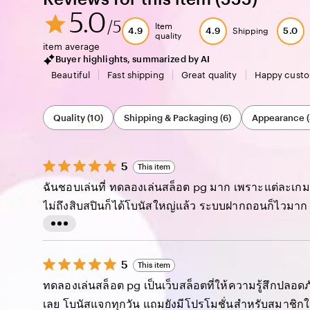
5.0
/5
Item
4.9
4.9
5.0
Shipping
quality
item average
Buyer highlights, summarized by AI
Beautiful
Fast shipping
Great quality
Happy cust
Filter
Quality (10)
Shipping & Packaging (6)
Appearance (
by
category
5
5
This item
out
ฉันชอบเล่นที่ ทดลองเล่นสล็อต pg มาก เพราะแต่ละเกมม
of
5
ไม่ถึงสิบสปินก็ได้โบนัสใหญ่แล้ว ระบบฝากถอนก็ไวมาก ใช
stars
L
i
5
5
This item
s
out
ทดลองเล่นสล็อต pg เป็นเว็บสล็อตที่ให้ความรู้สึกปลอด
of
t
5
เลย โบนัสแจกทุกวัน แถมยังมีโปรโมชั่นสำหรับสมาชิกให
i
stars