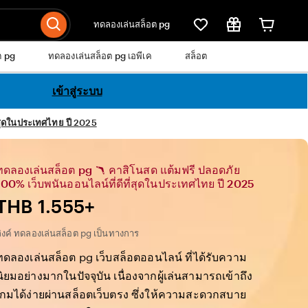
ทดลองเล่นสล็อต pg
ต pg
ทดลองเล่นสล็อต pg เอพีเค
สล็อต
เข้าสู่ระบบ
่สุดในประเทศไทย ปี 2025
ทดลองเล่นสล็อต pg 🪃 คาสิโนสด แต้มฟรี ปลอดภัย
100% เว็บพนันออนไลน์ที่ดีที่สุดในประเทศไทย ปี 2025
Price:
THB 1.555+
ิงค์ ทดลองเล่นสล็อต pg เป็นทางการ
ทดลองเล่นสล็อต pg เว็บสล็อตออนไลน์ ที่ได้รับความ
นิยมอย่างมากในปัจจุบัน เนื่องจากผู้เล่นสามารถเข้าถึง
เกมได้ง่ายผ่านสล็อตเว็บตรง ซึ่งให้ความสะดวกสบาย