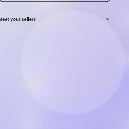
Meet your sellers