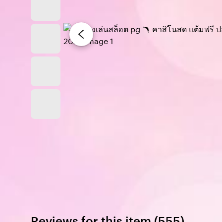
Reviews for this item (555)