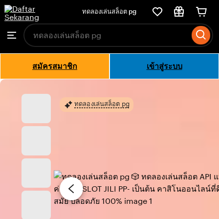
ทดลอง
ทดลองเล่นสล็อต pg
Skip
เล่น
to
Search
Browse
สล็อต
ontent
for
pg
items
or
สมัครสมาชิก
เข้าสู่ระบบ
shops
ทดลองเล่นสล็อต pg