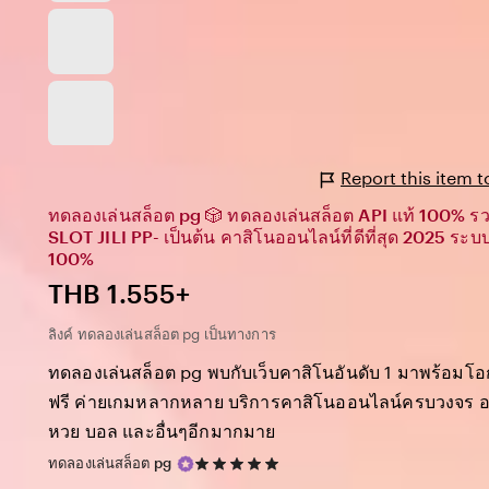
Report this item 
ทดลองเล่นสล็อต pg 🎲 ทดลองเล่นสล็อต API แท้ 100% 
SLOT JILI PP- เป็นต้น คาสิโนออนไลน์ที่ดีที่สุด 2025 ระ
100%
Price:
THB 1.555+
ลิงค์ ทดลองเล่นสล็อต pg เป็นทางการ
ทดลองเล่นสล็อต pg พบกับเว็บคาสิโนอันดับ 1 มาพร้อมโ
ฟรี ค่ายเกมหลากหลาย บริการคาสิโนออนไลน์ครบวงจร อา
หวย บอล และอื่นๆอีกมากมาย
5
ทดลองเล่นสล็อต pg
out