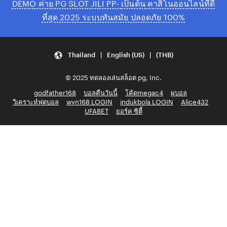
DEMO ค่าย PG SLOT JILI PP- เป็นต้น คาสิโนออนไลน์ที่ดี
ที่สุด 2025 ระบบทันสมัย ปลอดภัย 100%
Thailand | English (US) | (THB)
© 2025 ทดลองเล่นสล็อต pg, Inc.
godfather168
บอลคืนวันนี้
โค้ดmegac4
ผบอล
วิเคราะห์ฟุตบอล
wyn168 LOGIN
indukbola LOGIN
Alice432
UFABET
ยอร์ค ซิตี้