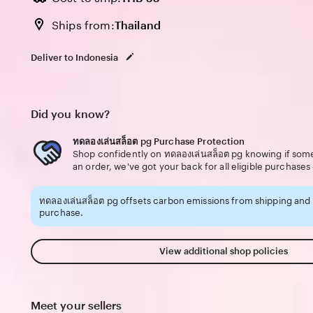
Ships from:
Thailand
Deliver to Indonesia
Did you know?
ทดลองเล่นสล็อต pg Purchase Protection
Shop confidently on ทดลองเล่นสล็อต pg knowing if som
an order, we've got your back for all eligible purchase
ทดลองเล่นสล็อต pg offsets carbon emissions from shipping and
purchase.
View additional shop policies
Meet your sellers