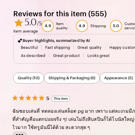
Reviews for this item (555)
5.0
/5
Item
Custo
4.9
4.9
5.0
Shipping
quality
servi
item average
Buyer highlights, summarized by AI
Beautiful
Fast shipping
Great quality
Happy custo
As described
Great product
Looks great
Filter
Quality (10)
Shipping & Packaging (6)
Appearance (5)
by
category
5
5
This item
out
of
ฉันชอบเล่นที่ ทดลองเล่นสล็อต pg มาก เพราะแต่ละเกมมี
5
stars
ที่สำคัญคือแตกบ่อยจริง ๆ! เล่นไม่ถึงสิบสปินก็ได้โบนัสให
ไวมาก ใช้ทรูมันนี่ได้ด้วย สะดวกสุด ๆ