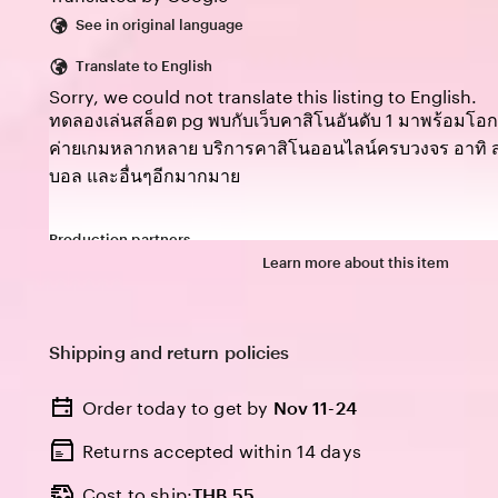
description
See in original language
Translate to English
Sorry, we could not translate this listing to English.
ทดลองเล่นสล็อต pg พบกับเว็บคาสิโนอันดับ 1 มาพร้อมโอ
ค่ายเกมหลากหลาย บริการคาสิโนออนไลน์ครบวงจร อาทิ ส
บอล และอื่นๆอีกมากมาย
Production partners
Learn more about this item
ทดลองเล่นสล็อต pg makes this item with help from
Paperworks, The Netherlands
View all
Shipping and return policies
Order today to get by
Nov 11-24
Returns accepted
within 14 days
Cost to ship:
THB
55