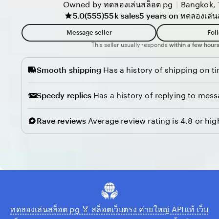
G
y
Owned by ทดลองเล่นสล็อต pg
|
Bangkok, 
v
5.0
(555)
55k sales
5 years on ทดลองเล่น
r
i
i
e
Message seller
Fol
l
w
This seller usually responds
within a few hours
l
b
o
Smooth shipping
Has a history of shipping on t
y
C
Speedy replies
Has a history of replying to mess
o
n
Rave reviews
Average review rating is 4.8 or hig
n
y
ทดลองเล่นสล็อต pg 🏅 สล็อตเว็บตรง ค่ายใหญ่ APIแท้ เว็บ