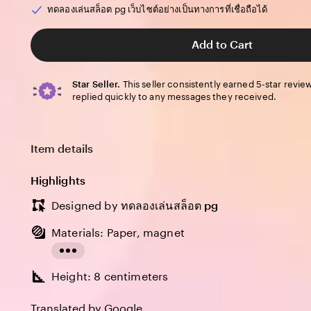
of
ทดลองเล่นสล็อต pg เว็บไซต์อย่างเป็นทางการที่เชื่อถือได้
5
stars
Add to Cart
Star Seller.
This seller consistently earned 5-star revie
replied quickly to any messages they received.
Item details
Highlights
Designed by
ทดลองเล่นสล็อต pg
Materials: Paper, magnet
Read
Height: 8 centimeters
the
full
Translated by Google