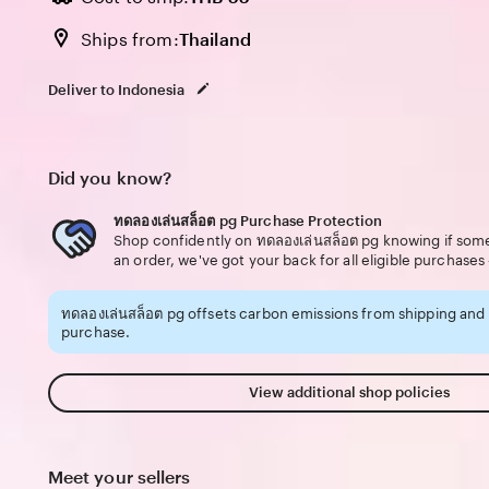
Ships from:
Thailand
Deliver to Indonesia
Did you know?
ทดลองเล่นสล็อต pg Purchase Protection
Shop confidently on ทดลองเล่นสล็อต pg knowing if som
an order, we've got your back for all eligible purchase
ทดลองเล่นสล็อต pg offsets carbon emissions from shipping and
purchase.
View additional shop policies
Meet your sellers