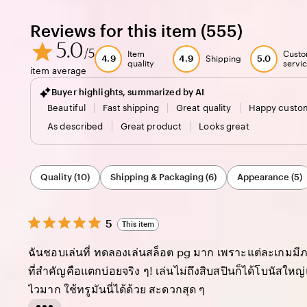
Reviews for this item (555)
5.0
/5
Item
Custo
4.9
4.9
5.0
Shipping
quality
servi
item average
Buyer highlights, summarized by AI
Beautiful
Fast shipping
Great quality
Happy custo
As described
Great product
Looks great
Filter
Quality (10)
Shipping & Packaging (6)
Appearance (5)
by
category
5
5
This item
out
of
ฉันชอบเล่นที่ ทดลองเล่นสล็อต pg มาก เพราะแต่ละเกมมี
5
stars
ที่สำคัญคือแตกบ่อยจริง ๆ! เล่นไม่ถึงสิบสปินก็ได้โบนัสให
ไวมาก ใช้ทรูมันนี่ได้ด้วย สะดวกสุด ๆ