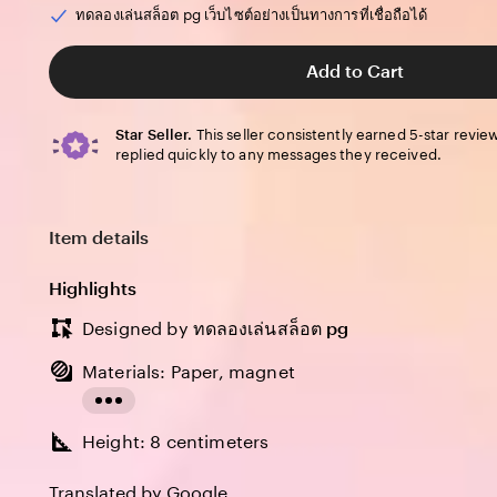
of
ทดลองเล่นสล็อต pg เว็บไซต์อย่างเป็นทางการที่เชื่อถือได้
5
stars
Add to Cart
Star Seller.
This seller consistently earned 5-star revie
replied quickly to any messages they received.
Item details
Highlights
Designed by
ทดลองเล่นสล็อต pg
Materials: Paper, magnet
Read
Height: 8 centimeters
the
full
Translated by Google