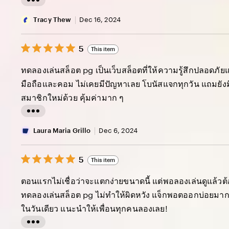
L
i
Tracy Thew
Dec 16, 2024
s
5
t
5
This item
out
i
of
ทดลองเล่นสล็อต pg เป็นเว็บสล็อตที่ให้ความรู้สึกปลอดภัยแล
5
n
stars
มือถือและคอม ไม่เคยมีปัญหาเลย โบนัสแจกทุกวัน แถมยัง
g
สมาชิกใหม่ด้วย คุ้มค่ามาก ๆ
r
e
L
v
i
Laura Maria Grillo
Dec 6, 2024
i
s
e
5
t
5
This item
out
w
i
of
ตอนแรกไม่เชื่อว่าจะแตกง่ายขนาดนี้ แต่พอลองเล่นดูแล้วต
5
b
n
stars
ทดลองเล่นสล็อต pg ไม่ทำให้ผิดหวัง แจ็กพอตออกบ่อยมาก 
y
g
ในวันเดียว แนะนำให้เพื่อนทุกคนลองเลย!
T
r
r
e
L