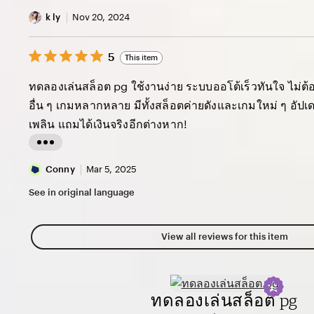
a
v
i
k ly
Nov 20, 2024
c
i
s
y
e
5
t
5
This item
out
T
w
i
of
ทดลองเล่นสล็อต pg ใช้งานง่าย ระบบออโต้เร็วทันใจ ไม่ต
5
h
b
n
stars
อื่น ๆ เกมหลากหลาย มีทั้งสล็อตค่ายดังและเกมใหม่ ๆ อัป
e
y
g
เพลิน แถมได้เงินจริงอีกต่างหาก!
w
L
r
a
e
L
u
v
i
Conny
Mar 5, 2025
r
i
s
See in original language
a
e
t
M
w
i
View all reviews for this item
a
b
n
r
y
g
i
k
r
ทดลองเล่นสล็อต pg
a
l
e