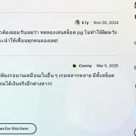
k ly
Nov 20, 2024
วต้องยอมรับเลยว่า ทดลองเล่นสล็อต pg ไม่ทำให้ผิดหวัง
นะนำให้เพื่อนทุกคนลองเลย!
D
Conny
Mar 5, 2025
่ต้องรอนานเหมือนเว็บอื่น ๆ เกมหลากหลาย มีทั้งสล็อต
มได้เงินจริงอีกต่างหาก!
ws for this item