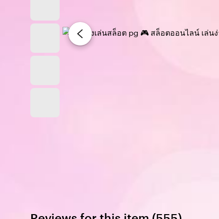
Reviews for this item (555)