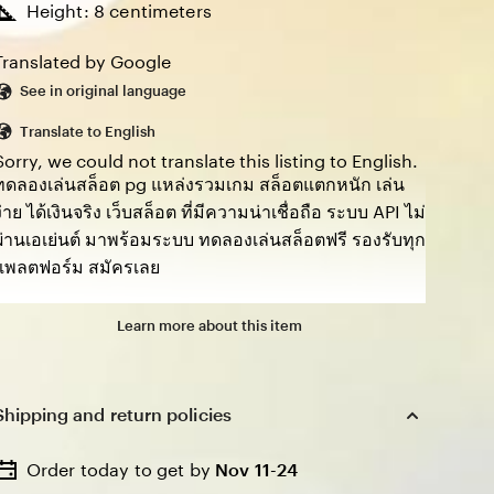
Height: 8 centimeters
the
full
Translated by Google
description
See in original language
Translate to English
Sorry, we could not translate this listing to English.
ทดลองเล่นสล็อต pg แหล่งรวมเกม สล็อตแตกหนัก เล่น
ง่าย ได้เงินจริง เว็บสล็อต ที่มีความน่าเชื่อถือ ระบบ API ไม่
ผ่านเอเย่นต์ มาพร้อมระบบ ทดลองเล่นสล็อตฟรี รองรับทุก
แพลตฟอร์ม สมัครเลย
Learn more about this item
Production partners
ทดลองเล่นสล็อต pg makes this item with help from
Paperworks, The Netherlands
View all
Shipping and return policies
Order today to get by
Nov 11-24