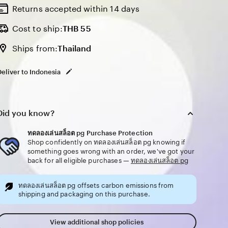
Returns accepted
within 14 days
Cost to ship:
THB
55
Ships from:
Thailand
eliver to Indonesia
Did you know?
ทดลองเล่นสล็อต pg Purchase Protection
Shop confidently on ทดลองเล่นสล็อต pg knowing if
something goes wrong with an order, we've got your
back for all eligible purchases —
ทดลองเล่นสล็อต pg
ทดลองเล่นสล็อต pg offsets carbon emissions from
shipping and packaging on this purchase.
View additional shop policies