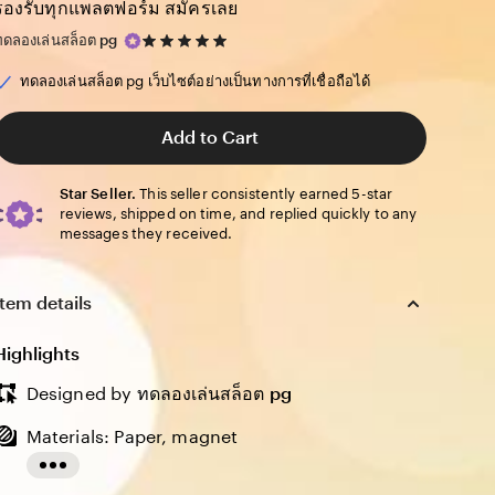
รองรับทุกแพลตฟอร์ม สมัครเลย
5
ทดลองเล่นสล็อต pg
out
of
ทดลองเล่นสล็อต pg เว็บไซต์อย่างเป็นทางการที่เชื่อถือได้
5
stars
Add to Cart
Star Seller.
This seller consistently earned 5-star
reviews, shipped on time, and replied quickly to any
messages they received.
Item details
Highlights
Designed by
ทดลองเล่นสล็อต pg
Materials: Paper, magnet
Read