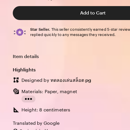
5
stars
Add to Cart
Star Seller.
This seller consistently earned 5-star revie
replied quickly to any messages they received.
Item details
Highlights
Designed by
ทดลองเล่นสล็อต pg
Materials: Paper, magnet
Read
Height: 8 centimeters
the
full
Translated by Google
description