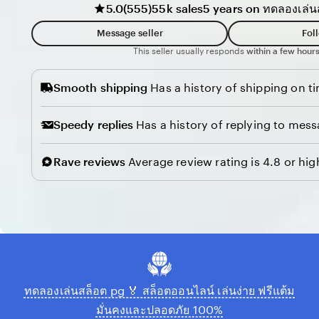
5.0
(555)
55k sales
5 years on ทดลองเล่น
r
i
i
e
Message seller
Fol
l
w
This seller usually responds
within a few hours
l
b
o
Smooth shipping
Has a history of shipping on t
y
C
Speedy replies
Has a history of replying to mess
o
n
Rave reviews
Average review rating is 4.8 or hig
n
y
ทดลองเล่นสล็อต pg 🏅 สล็อตออนไลน์ เล่นง่าย ฟรีแต้ม
มั่นคงและปลอดภัย 100%