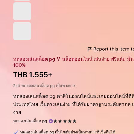
Report this item 
ทดลองเล่นสล็อต pg 🏅 สล็อตออนไลน์ เล่นง่าย ฟรีแต้ม ม
100%
Price:
THB 1.555+
ลิงค์ ทดลองเล่นสล็อต pg เป็นทางการ
ทดลองเล่นสล็อต pg คาสิโนออนไลน์และเกมออนไลน์ที่ดีที่
ประเทศไทย เว็บตรงเล่นง่าย ที่ได้รับมาตรฐานระดับสากล 
ง่าย
5
ทดลองเล่นสล็อต pg
out
of
ทดลองเล่นสล็อต pg เว็บไซต์อย่างเป็นทางการที่เชื่อถือได้