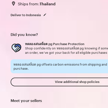
Ships from:
Thailand
Deliver to Indonesia
Did you know?
ทดลองเล่นสล็อต pg Purchase Protection
Shop confidently on ทดลองเล่นสล็อต pg knowing if som
an order, we've got your back for all eligible purchase
ทดลองเล่นสล็อต pg offsets carbon emissions from shipping and
purchase.
View additional shop policies
Meet your sellers