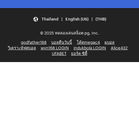
Thailand | English (US) | (THB)
© 2025 ทดลองเล่นสล็อต pg, Inc.
godfather168
บอลคืนวันนี้
โค้ดmegac4
ผบอล
วิเคราะห์ฟุตบอล
wyn168 LOGIN
indukbola LOGIN
Alice432
UFABET
ยอร์ค ซิตี้