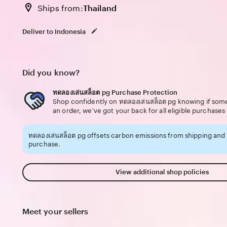
Ships from:
Thailand
Deliver to Indonesia
Did you know?
ทดลองเล่นสล็อต pg Purchase Protection
Shop confidently on ทดลองเล่นสล็อต pg knowing if som
an order, we've got your back for all eligible purchase
ทดลองเล่นสล็อต pg offsets carbon emissions from shipping and
purchase.
View additional shop policies
Meet your sellers