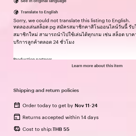
See in original language
Translate to English
Sorry, we could not translate this listing to English.
ทดลองเล่นสล็อต pg สมัครสมาชิกคาสิโนออนไลน์วันนี้ รับโ
สมาชิกใหม่ สามารถนำไปใช้เล่นได้ทุกเกม เช่น สล็อต บาคา
บริการลูกค้าตลอด 24 ชั่วโมง
Production partners
Learn more about this item
ทดลองเล่นสล็อต pg makes this item with help from
Paperworks, The Netherlands
View all
Shipping and return policies
Order today to get by
Nov 11-24
Returns accepted
within 14 days
Cost to ship:
THB
55