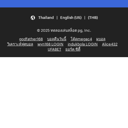
Thailand | English (US) | (THB)
© 2025 ทดลองเล่นสล็อต pg, Inc.
godfather168
บอลคืนวันนี้
โค้ดmegac4
ผบอล
วิเคราะห์ฟุตบอล
wyn168 LOGIN
indukbola LOGIN
Alice432
UFABET
ยอร์ค ซิตี้