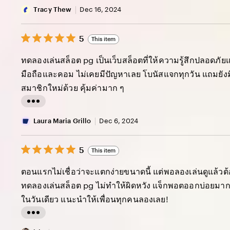
i
Tracy Thew
Dec 16, 2024
s
5
t
5
This item
out
i
of
ทดลองเล่นสล็อต pg เป็นเว็บสล็อตที่ให้ความรู้สึกปลอดภัยแล
5
n
stars
มือถือและคอม ไม่เคยมีปัญหาเลย โบนัสแจกทุกวัน แถมยัง
g
สมาชิกใหม่ด้วย คุ้มค่ามาก ๆ
r
e
L
v
i
Laura Maria Grillo
Dec 6, 2024
i
s
e
5
t
5
This item
out
w
i
of
ตอนแรกไม่เชื่อว่าจะแตกง่ายขนาดนี้ แต่พอลองเล่นดูแล้วต
5
b
n
stars
ทดลองเล่นสล็อต pg ไม่ทำให้ผิดหวัง แจ็กพอตออกบ่อยมาก 
y
g
ในวันเดียว แนะนำให้เพื่อนทุกคนลองเลย!
T
r
r
e
L