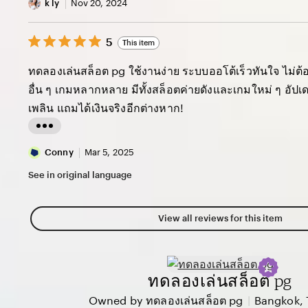
a
v
i
k ly
Nov 20, 2024
c
i
s
y
e
5
t
5
This item
out
T
w
i
of
ทดลองเล่นสล็อต pg ใช้งานง่าย ระบบออโต้เร็วทันใจ ไม่ต
5
h
b
n
stars
อื่น ๆ เกมหลากหลาย มีทั้งสล็อตค่ายดังและเกมใหม่ ๆ อัป
e
y
g
เพลิน แถมได้เงินจริงอีกต่างหาก!
w
L
r
a
e
L
u
v
i
Conny
Mar 5, 2025
r
i
s
See in original language
a
e
t
M
w
i
View all reviews for this item
a
b
n
r
y
g
i
k
r
ทดลองเล่นสล็อต pg
a
l
e
G
y
Owned by ทดลองเล่นสล็อต pg
|
Bangkok, 
v