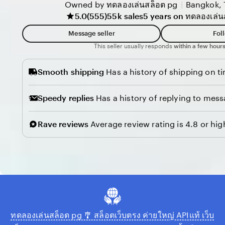
G
y
Owned by ทดลองเล่นสล็อต pg
|
Bangkok, 
v
5.0
(555)
55k sales
5 years on ทดลองเล่น
r
i
i
e
Message seller
Fol
l
w
This seller usually responds
within a few hours
l
b
o
Smooth shipping
Has a history of shipping on t
y
C
Speedy replies
Has a history of replying to mess
o
n
Rave reviews
Average review rating is 4.8 or hig
n
y
ทดลองเล่นสล็อต pg 🎐 สล็อตเว็บตรง ค่ายใหญ่ APIแท้ เว็บ