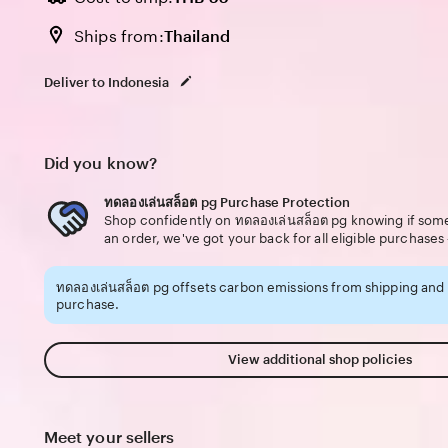
Ships from:
Thailand
Deliver to Indonesia
Did you know?
ทดลองเล่นสล็อต pg Purchase Protection
Shop confidently on ทดลองเล่นสล็อต pg knowing if som
an order, we've got your back for all eligible purchase
ทดลองเล่นสล็อต pg offsets carbon emissions from shipping and
purchase.
View additional shop policies
Meet your sellers