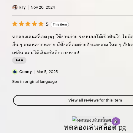
a
v
i
k ly
Nov 20, 2024
c
i
s
y
e
5
t
5
This item
out
T
w
i
of
ทดลองเล่นสล็อต pg ใช้งานง่าย ระบบออโต้เร็วทันใจ ไม่ต
5
h
b
n
stars
อื่น ๆ เกมหลากหลาย มีทั้งสล็อตค่ายดังและเกมใหม่ ๆ อัป
e
y
g
เพลิน แถมได้เงินจริงอีกต่างหาก!
w
L
r
a
e
L
u
v
i
Conny
Mar 5, 2025
r
i
s
See in original language
a
e
t
M
w
i
View all reviews for this item
a
b
n
r
y
g
i
k
r
ทดลองเล่นสล็อต pg
a
l
e