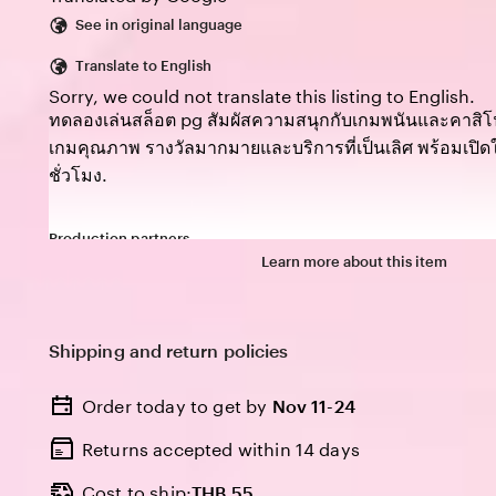
description
See in original language
Translate to English
Sorry, we could not translate this listing to English.
ทดลองเล่นสล็อต pg สัมผัสความสนุกกับเกมพนันและคาสิโนอ
เกมคุณภาพ รางวัลมากมายและบริการที่เป็นเลิศ พร้อมเปิด
ชั่วโมง.
Production partners
Learn more about this item
ทดลองเล่นสล็อต pg makes this item with help from
Paperworks, The Netherlands
View all
Shipping and return policies
Order today to get by
Nov 11-24
Returns accepted
within 14 days
Cost to ship:
THB
55