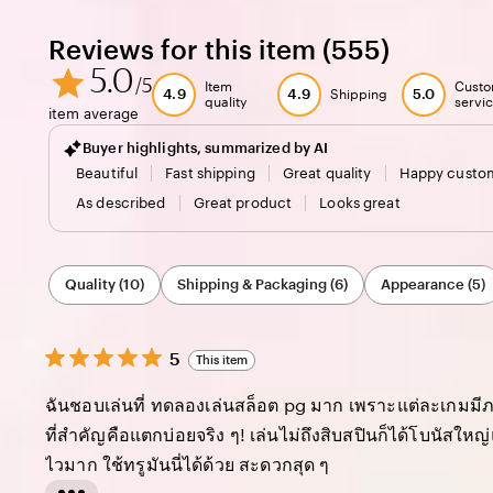
Reviews for this item (555)
5.0
/5
Item
Custo
4.9
4.9
5.0
Shipping
quality
servi
item average
Buyer highlights, summarized by AI
Beautiful
Fast shipping
Great quality
Happy custo
As described
Great product
Looks great
Filter
Quality (10)
Shipping & Packaging (6)
Appearance (5)
by
category
5
5
This item
out
of
ฉันชอบเล่นที่ ทดลองเล่นสล็อต pg มาก เพราะแต่ละเกมมี
5
stars
ที่สำคัญคือแตกบ่อยจริง ๆ! เล่นไม่ถึงสิบสปินก็ได้โบนัสให
ไวมาก ใช้ทรูมันนี่ได้ด้วย สะดวกสุด ๆ