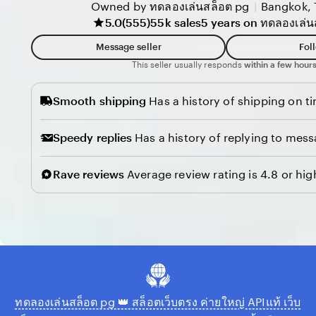
G
y
Owned by ทดลองเล่นสล็อต pg
|
Bangkok, 
v
5.0
(555)
55k sales
5 years on ทดลองเล่น
r
i
i
e
Message seller
Fol
l
w
This seller usually responds
within a few hours
l
b
o
Smooth shipping
Has a history of shipping on t
y
C
Speedy replies
Has a history of replying to mess
o
n
Rave reviews
Average review rating is 4.8 or hig
n
y
ทดลองเล่นสล็อต pg 👑 สล็อตเว็บตรง ค่ายใหญ่ APIแท้ เว็บ