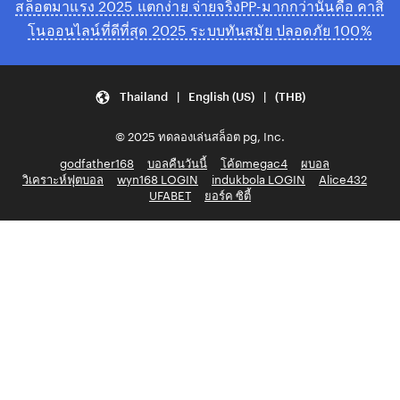
สล็อตมาแรง 2025 แตกง่าย จ่ายจริงPP-มากกว่านั้นคือ คาสิ
โนออนไลน์ที่ดีที่สุด 2025 ระบบทันสมัย ปลอดภัย 100%
Thailand | English (US) | (THB)
© 2025 ทดลองเล่นสล็อต pg, Inc.
godfather168
บอลคืนวันนี้
โค้ดmegac4
ผบอล
วิเคราะห์ฟุตบอล
wyn168 LOGIN
indukbola LOGIN
Alice432
UFABET
ยอร์ค ซิตี้