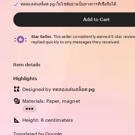
of
ทดลองเล่นสล็อต pg เว็บไซต์อย่างเป็นทางการที่เชื่อถือได้
5
stars
Add to Cart
Star Seller.
This seller consistently earned 5-star revie
replied quickly to any messages they received.
Item details
Highlights
Designed by
ทดลองเล่นสล็อต pg
Materials: Paper, magnet
Read
Height: 8 centimeters
the
full
Translated by Google