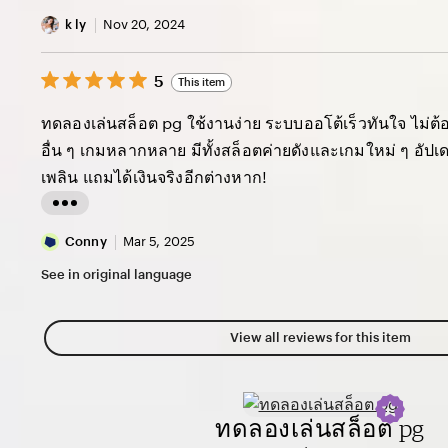
a
v
i
k ly
Nov 20, 2024
c
i
s
y
e
5
t
5
This item
out
T
w
i
of
ทดลองเล่นสล็อต pg ใช้งานง่าย ระบบออโต้เร็วทันใจ ไม่ต
5
h
b
n
stars
อื่น ๆ เกมหลากหลาย มีทั้งสล็อตค่ายดังและเกมใหม่ ๆ อัป
e
y
g
เพลิน แถมได้เงินจริงอีกต่างหาก!
w
L
r
a
e
L
u
v
i
Conny
Mar 5, 2025
r
i
s
See in original language
a
e
t
M
w
i
View all reviews for this item
a
b
n
r
y
g
i
k
r
ทดลองเล่นสล็อต pg
a
l
e