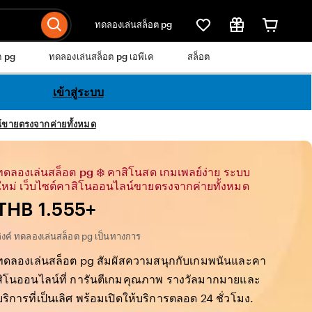
ทดลองเล่นสล็อต pg
ต pg
ทดลองเล่นสล็อต pg เอพีเค
สล็อต
เข้าสู่ระบบ
น์ขายตรงจากค่ายทั้งหมด
ทดลองเล่นสล็อต pg ❄️ คาสิโนสด เกมเพลย์ง่าย ระบบ
ใหม่ เว็บไซต์คาสิโนออนไลน์ขายตรงจากค่ายทั้งหมด
Price:
THB 1.555+
ิงค์ ทดลองเล่นสล็อต pg เป็นทางการ
ทดลองเล่นสล็อต pg สัมผัสความสนุกกับเกมพนันและคา
สิโนออนไลน์ที่ การันตีเกมคุณภาพ รางวัลมากมายและ
บริการที่เป็นเลิศ พร้อมเปิดให้บริการตลอด 24 ชั่วโมง.