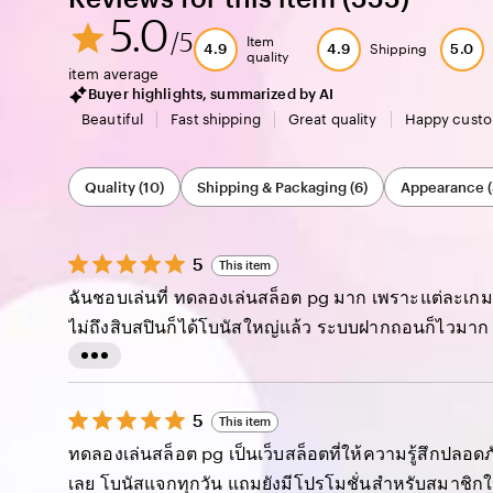
5.0
/5
Item
4.9
4.9
5.0
Shipping
quality
item average
Buyer highlights, summarized by AI
Beautiful
Fast shipping
Great quality
Happy cust
Filter
Quality (10)
Shipping & Packaging (6)
Appearance (
by
category
5
5
This item
out
ฉันชอบเล่นที่ ทดลองเล่นสล็อต pg มาก เพราะแต่ละเกมม
of
5
ไม่ถึงสิบสปินก็ได้โบนัสใหญ่แล้ว ระบบฝากถอนก็ไวมาก ใช
stars
L
i
5
5
This item
s
out
ทดลองเล่นสล็อต pg เป็นเว็บสล็อตที่ให้ความรู้สึกปลอด
of
t
5
เลย โบนัสแจกทุกวัน แถมยังมีโปรโมชั่นสำหรับสมาชิกให
i
stars