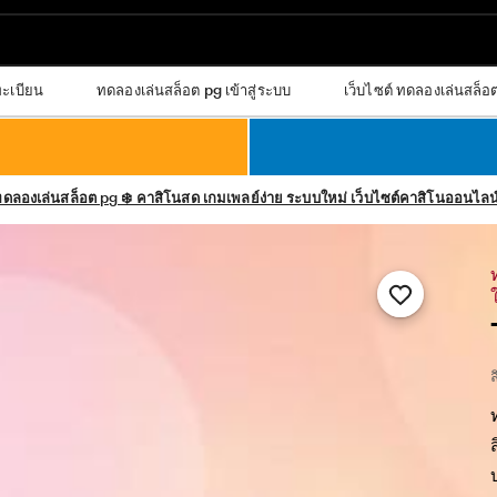
ะเบียน
ทดลองเล่นสล็อต pg เข้าสู่ระบบ
เว็บไซต์ ทดลองเล่นสล็อ
ดลองเล่นสล็อต pg ❄️ คาสิโนสด เกมเพลย์ง่าย ระบบใหม่ เว็บไซต์คาสิโนออนไล
Add
to
Favorites
ล