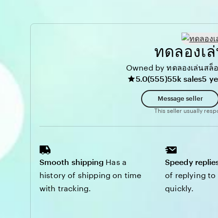
n
h
a
e
g
e
u
w
r
w
r
b
e
a
y
ทดลองเล่
v
M
k
i
Owned by ทดลองเล่นสล็
a
l
e
5.0
(555)
55k sales
5 ye
r
y
w
i
Message seller
b
a
This seller usually res
y
G
C
r
o
i
n
Smooth shipping
Has a
Speedy replie
l
n
history of shipping on time
of replying t
l
y
with tracking.
quickly.
o