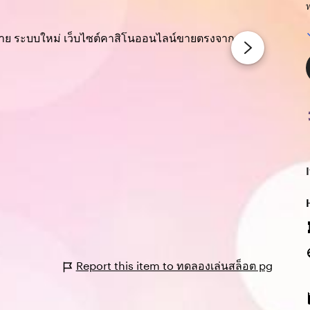
Report this item to ทดลองเล่นสล็อต pg