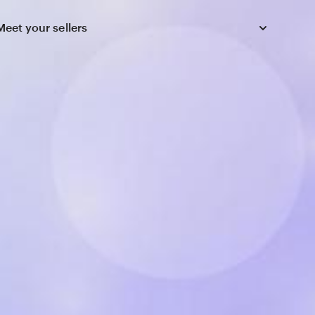
Meet your sellers