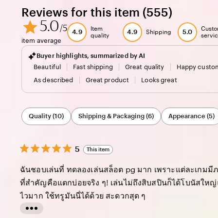
Reviews for this item (555)
5.0
/5
Item
Custo
4.9
4.9
5.0
Shipping
quality
servi
item average
Buyer highlights, summarized by AI
Beautiful
Fast shipping
Great quality
Happy custo
As described
Great product
Looks great
Filter
Quality (10)
Shipping & Packaging (6)
Appearance (5)
by
category
5
5
This item
out
of
ฉันชอบเล่นที่ ทดลองเล่นสล็อต pg มาก เพราะแต่ละเกมมี
5
stars
ที่สำคัญคือแตกบ่อยจริง ๆ! เล่นไม่ถึงสิบสปินก็ได้โบนัสให
ไวมาก ใช้ทรูมันนี่ได้ด้วย สะดวกสุด ๆ
L