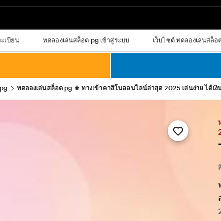
ะเบียน
ทดลองเล่นสล็อต pg เข้าสู่ระบบ
เว็บไซต์ ทดลองเล่นสล็อ
 pg
ทดลองเล่นสล็อต pg ⚜️ ทางเข้าคาสิโนออนไลน์ล่าสุด 2025 เล่นง่าย ได้เงิ
Add
to
Favorites
ล