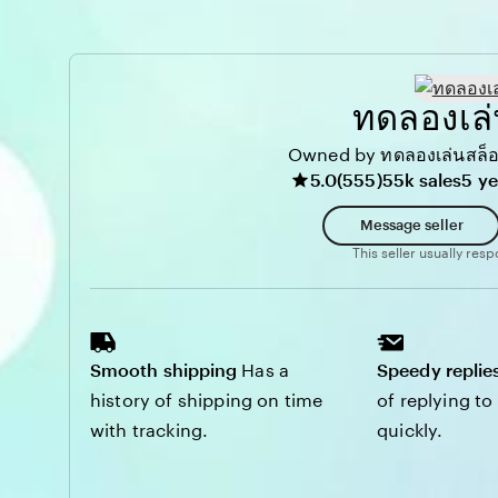
n
h
a
e
g
e
u
w
r
w
r
b
e
a
y
ทดลองเล่
v
M
k
i
Owned by ทดลองเล่นสล็
a
l
e
5.0
(555)
55k sales
5 ye
r
y
w
i
Message seller
b
a
This seller usually res
y
G
C
r
o
i
n
Smooth shipping
Has a
Speedy replie
l
n
history of shipping on time
of replying t
l
y
with tracking.
quickly.
o