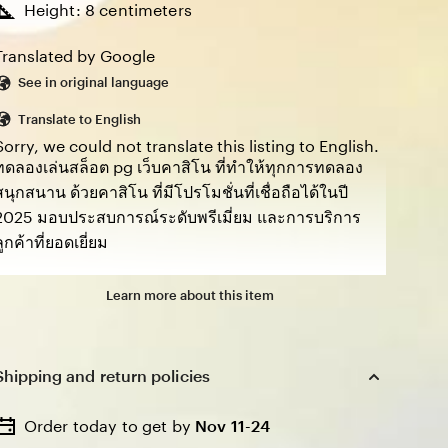
Height: 8 centimeters
the
full
Translated by Google
description
See in original language
Translate to English
Sorry, we could not translate this listing to English.
ทดลองเล่นสล็อต pg เว็บคาสิโน ที่ทำให้ทุกการทดลอง
สนุกสนาน ด้วยคาสิโน ที่มีโปรโมชั่นที่เชื่อถือได้ในปี
2025 มอบประสบการณ์ระดับพรีเมี่ยม และการบริการ
ูกค้าที่ยอดเยี่ยม
Learn more about this item
Production partners
ทดลองเล่นสล็อต pg makes this item with help from
Paperworks, The Netherlands
View all
Shipping and return policies
Order today to get by
Nov 11-24