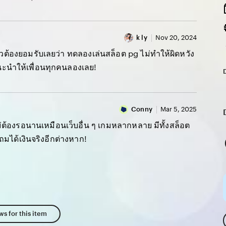
k ly
Nov 20, 2024
วต้องยอมรับเลยว่า ทดลองเล่นสล็อต pg ไม่ทำให้ผิดหวัง
นะนำให้เพื่อนทุกคนลองเลย!
D
Conny
Mar 5, 2025
่ต้องรอนานเหมือนเว็บอื่น ๆ เกมหลากหลาย มีทั้งสล็อต
มได้เงินจริงอีกต่างหาก!
ws for this item