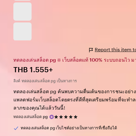
Report this item 
ทดลองเล่นสล็อต pg ❇️ เว็บสล็อตแท้ 100% ระบบถอนไว ม
Price:
THB 1.555+
ลิงค์ ทดลองเล่นสล็อต pg เป็นทางการ
ทดลองเล่นสล็อต pg ค้นพบความตื่นเต้นของการชนะอย่างง
แพลตฟอร์มเว็บสล็อตโดยตรงที่ดีที่สุดเตรียมพร้อมที่จะทำ
ลาภของคุณได้แล้ววันนี้!
5
ทดลองเล่นสล็อต pg
out
of
ทดลองเล่นสล็อต pg เว็บไซต์อย่างเป็นทางการที่เชื่อถือได้
5