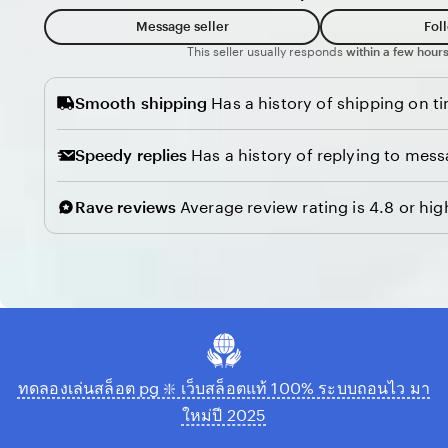
i
e
Message seller
Fol
l
w
This seller usually responds
within a few hours
l
b
o
Smooth shipping
Has a history of shipping on t
y
C
Speedy replies
Has a history of replying to mess
o
n
Rave reviews
Average review rating is 4.8 or hig
n
y
ทดลองเล่นสล็อต pg ❇️ เว็บสล็อตแท้ 100% ระบบถอนไว มา
ใหม่ปี 2025