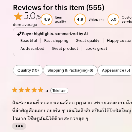
Reviews for this item (555)
5.0
/5
Item
Custo
4.9
4.9
5.0
Shipping
quality
servi
item average
Buyer highlights, summarized by AI
Beautiful
Fast shipping
Great quality
Happy custo
As described
Great product
Looks great
Filter
Quality (10)
Shipping & Packaging (6)
Appearance (5)
by
category
5
5
This item
out
of
ฉันชอบเล่นที่ ทดลองเล่นสล็อต pg มาก เพราะแต่ละเกมมี
5
stars
ที่สำคัญคือแตกบ่อยจริง ๆ! เล่นไม่ถึงสิบสปินก็ได้โบนัสให
ไวมาก ใช้ทรูมันนี่ได้ด้วย สะดวกสุด ๆ
L