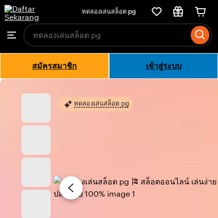
ทดลอง
ทดลองเล่นสล็อต pg
Skip
เล่น
to
Search
Browse
สล็อต
ontent
for
pg
items
or
สมัครสมาชิก
เข้าสู่ระบบ
shops
ทดลองเล่นสล็อต pg