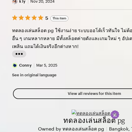
a
v
i
k ly
Nov 20, 2024
c
i
s
y
e
5
t
5
This item
out
T
w
i
of
ทดลองเล่นสล็อต pg ใช้งานง่าย ระบบออโต้เร็วทันใจ ไม่ต
5
h
b
n
stars
อื่น ๆ เกมหลากหลาย มีทั้งสล็อตค่ายดังและเกมใหม่ ๆ อัป
e
y
g
เพลิน แถมได้เงินจริงอีกต่างหาก!
w
L
r
a
e
L
u
v
i
Conny
Mar 5, 2025
r
i
s
See in original language
a
e
t
M
w
i
View all reviews for this item
a
b
n
r
y
g
i
k
r
ทดลองเล่นสล็อต pg
a
l
e
G
y
Owned by ทดลองเล่นสล็อต pg
|
Bangkok, 
v