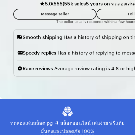
5.0
(555)
55k sales
5 years on ทดลองเล่น
r
i
i
e
Message seller
Fol
l
w
This seller usually responds
within a few hours
l
b
o
Smooth shipping
Has a history of shipping on t
y
C
Speedy replies
Has a history of replying to mess
o
n
Rave reviews
Average review rating is 4.8 or hig
n
y
ทดลองเล่นสล็อต pg 🎏 สล็อตออนไลน์ เล่นง่าย ฟรีแต้ม
มั่นคงและปลอดภัย 100%