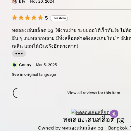
a
v
i
k ly
Nov 20, 2024
c
i
s
y
e
5
t
5
This item
out
T
w
i
of
ทดลองเล่นสล็อต pg ใช้งานง่าย ระบบออโต้เร็วทันใจ ไม่ต
5
h
b
n
stars
อื่น ๆ เกมหลากหลาย มีทั้งสล็อตค่ายดังและเกมใหม่ ๆ อัป
e
y
g
เพลิน แถมได้เงินจริงอีกต่างหาก!
w
L
r
a
e
L
u
v
i
Conny
Mar 5, 2025
r
i
s
See in original language
a
e
t
M
w
i
View all reviews for this item
a
b
n
r
y
g
i
k
r
ทดลองเล่นสล็อต pg
a
l
e
G
y
Owned by ทดลองเล่นสล็อต pg
|
Bangkok, 
v