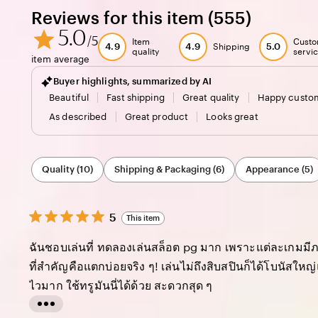
Reviews for this item (555)
5.0
/5
Item
Custo
4.9
4.9
5.0
Shipping
quality
servi
item average
Buyer highlights, summarized by AI
Beautiful
Fast shipping
Great quality
Happy custo
As described
Great product
Looks great
Filter
Quality (10)
Shipping & Packaging (6)
Appearance (5)
by
category
5
5
This item
out
of
ฉันชอบเล่นที่ ทดลองเล่นสล็อต pg มาก เพราะแต่ละเกมมี
5
stars
ที่สำคัญคือแตกบ่อยจริง ๆ! เล่นไม่ถึงสิบสปินก็ได้โบนัสให
ไวมาก ใช้ทรูมันนี่ได้ด้วย สะดวกสุด ๆ
L