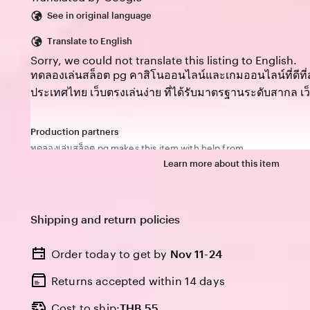
description
See in original language
Translate to English
Sorry, we could not translate this listing to English.
ทดลองเล่นสล็อต pg คาสิโนออนไลน์และเกมออนไลน์ที่ดีที่ส
ประเทศไทย เว็บตรงเล่นง่าย ที่ได้รับมาตรฐานระดับสากล เ
Production partners
ทดลองเล่นสล็อต pg makes this item with help from
Paperworks, The Netherlands
Learn more about this item
View all
Shipping and return policies
Order today to get by
Nov 11-24
Returns accepted
within 14 days
Cost to ship:
THB
55