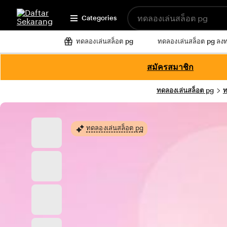
Skip
Search
ทดลอง
to
Categories
for
เล่น
Content
items
สล็อต
or
ทดลองเล่นสล็อต pg
ทดลองเล่นสล็อต pg ลงท
pg
shops
สมัครสมาชิก
ทดลองเล่นสล็อต pg
ท
ทดลองเล่นสล็อต pg