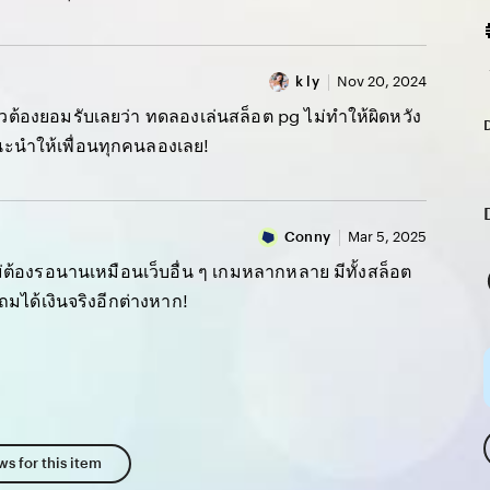
k ly
Nov 20, 2024
วต้องยอมรับเลยว่า ทดลองเล่นสล็อต pg ไม่ทำให้ผิดหวัง
D
นะนำให้เพื่อนทุกคนลองเลย!
Conny
Mar 5, 2025
่ต้องรอนานเหมือนเว็บอื่น ๆ เกมหลากหลาย มีทั้งสล็อต
มได้เงินจริงอีกต่างหาก!
ws for this item