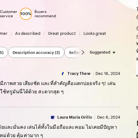
Customer
Buyers
100%
service
recommend
omer
As described
Great product
Looks great
Suggested
5)
Description accuracy (3)
Seller service (2)
Sizing & Fit (1)
Tracy Thew
Dec 16, 2024
ีภาพสวย เสียงชัด และที่สำคัญคือแตกบ่อยจริง ๆ! เล่น
้ทรูมันนี่ได้ด้วย สะดวกสุด ๆ
Laura Maria Grillo
Dec 6, 2024
ภัยและมั่นคง เล่นได้ทั้งในมือถือและคอม ไม่เคยมีปัญหา
ม่ด้วย คุ้มค่ามาก ๆ