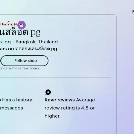
นสล็อต pg
อต pg
|
Bangkok, Thailand
ars on ทดลองเล่นสล็อต pg
Follow shop
ponds
within a few hours.
s
Has a history
Rave reviews
Average
o messages
review rating is 4.8 or
higher.