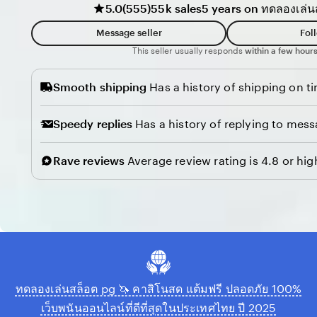
5.0
(555)
55k sales
5 years on ทดลองเล่น
r
i
i
e
Message seller
Fol
l
w
This seller usually responds
within a few hours
l
b
o
Smooth shipping
Has a history of shipping on t
y
C
Speedy replies
Has a history of replying to mess
o
n
Rave reviews
Average review rating is 4.8 or hig
n
y
ทดลองเล่นสล็อต pg 🦄 คาสิโนสด แต้มฟรี ปลอดภัย 100%
เว็บพนันออนไลน์ที่ดีที่สุดในประเทศไทย ปี 2025