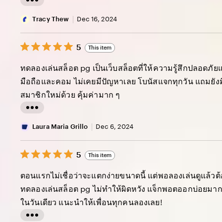
L
i
Tracy Thew
Dec 16, 2024
s
5
t
5
This item
out
i
of
ทดลองเล่นสล็อต pg เป็นเว็บสล็อตที่ให้ความรู้สึกปลอดภัยแล
5
n
stars
มือถือและคอม ไม่เคยมีปัญหาเลย โบนัสแจกทุกวัน แถมยัง
g
สมาชิกใหม่ด้วย คุ้มค่ามาก ๆ
r
e
L
v
i
Laura Maria Grillo
Dec 6, 2024
i
s
e
5
t
5
This item
out
w
i
of
ตอนแรกไม่เชื่อว่าจะแตกง่ายขนาดนี้ แต่พอลองเล่นดูแล้วต
5
b
n
stars
ทดลองเล่นสล็อต pg ไม่ทำให้ผิดหวัง แจ็กพอตออกบ่อยมาก 
y
g
ในวันเดียว แนะนำให้เพื่อนทุกคนลองเลย!
T
r
r
e
L