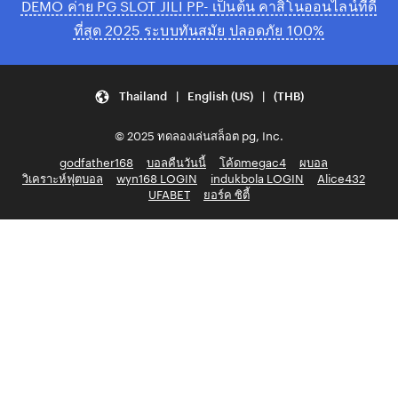
DEMO ค่าย PG SLOT JILI PP- เป็นต้น คาสิโนออนไลน์ที่ดี
ที่สุด 2025 ระบบทันสมัย ปลอดภัย 100%
Thailand | English (US) | (THB)
© 2025 ทดลองเล่นสล็อต pg, Inc.
godfather168
บอลคืนวันนี้
โค้ดmegac4
ผบอล
วิเคราะห์ฟุตบอล
wyn168 LOGIN
indukbola LOGIN
Alice432
UFABET
ยอร์ค ซิตี้