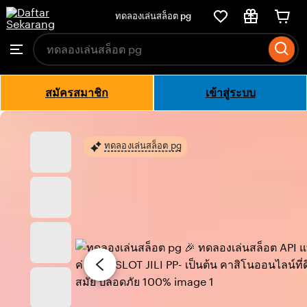
ทดลอง
ทดลองเล่นสล็อต pg
Skip
เล่น
to
Search
Browse
สล็อต
ontent
for
pg
items
or
สมัครสมาชิก
เข้าสู่ระบบ
shops
ทดลองเล่นสล็อต pg