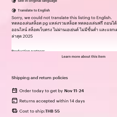
See in original language
Translate to English
Sorry, we could not translate this listing to English.
ทดลองเล่นสล็อต pg แหล่งรวมสล็อต ทดลองเล่นฟรี ถอนได้
ออนไลน์ สล็อตเว็บตรง ไม่ผ่านเอเย่นต์ ไม่มีขั้นต่ำ และแจกเ
ล่าสุด 2025
Production partners
Learn more about this item
ทดลองเล่นสล็อต pg makes this item with help from
Paperworks, The Netherlands
View all
Shipping and return policies
Order today to get by
Nov 11-24
Returns accepted
within 14 days
Cost to ship:
THB
55