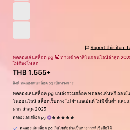
Report this item 
ทดลองเล่นสล็อต pg 👾 ทางเข้าคาสิโนออนไลน์ล่าสุด 2025 เ
ไม่ต้องโหลด
Price:
THB 1.555+
ลิงค์ ทดลองเล่นสล็อต pg เป็นทางการ
ทดลองเล่นสล็อต pg แหล่งรวมสล็อต ทดลองเล่นฟรี ถอนได
โนออนไลน์ สล็อตเว็บตรง ไม่ผ่านเอเย่นต์ ไม่มีขั้นต่ำ และแ
ฝาก ล่าสุด 2025
5
ทดลองเล่นสล็อต pg
out
of
ทดลองเล่นสล็อต pg เว็บไซต์อย่างเป็นทางการที่เชื่อถือได้