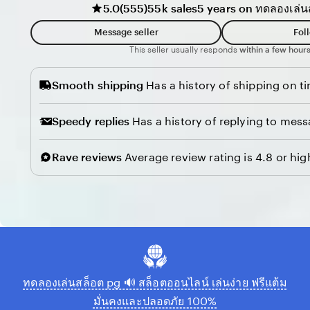
5.0
(555)
55k sales
5 years on ทดลองเล่น
r
i
i
e
Message seller
Fol
l
w
This seller usually responds
within a few hours
l
b
o
Smooth shipping
Has a history of shipping on t
y
C
Speedy replies
Has a history of replying to mess
o
n
Rave reviews
Average review rating is 4.8 or hig
n
y
ทดลองเล่นสล็อต pg 🔊 สล็อตออนไลน์ เล่นง่าย ฟรีแต้ม
มั่นคงและปลอดภัย 100%