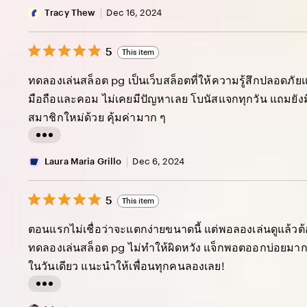
i
Tracy Thew
Dec 16, 2024
s
5
t
5
This item
out
i
of
ทดลองเล่นสล็อต pg เป็นเว็บสล็อตที่ให้ความรู้สึกปลอดภัยแล
5
n
stars
มือถือและคอม ไม่เคยมีปัญหาเลย โบนัสแจกทุกวัน แถมยัง
g
สมาชิกใหม่ด้วย คุ้มค่ามาก ๆ
r
e
L
v
i
Laura Maria Grillo
Dec 6, 2024
i
s
e
5
t
5
This item
out
w
i
of
ตอนแรกไม่เชื่อว่าจะแตกง่ายขนาดนี้ แต่พอลองเล่นดูแล้วต
5
b
n
stars
ทดลองเล่นสล็อต pg ไม่ทำให้ผิดหวัง แจ็กพอตออกบ่อยมาก 
y
g
ในวันเดียว แนะนำให้เพื่อนทุกคนลองเลย!
T
r
r
e
L