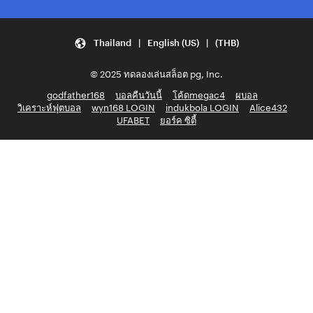
Thailand | English (US) | (THB)
© 2025 ทดลองเล่นสล็อต pg, Inc.
godfather168
บอลคืนวันนี้
โค้ดmegac4
ผบอล
วิเคราะห์ฟุตบอล
wyn168 LOGIN
indukbola LOGIN
Alice432
UFABET
ยอร์ค ซิตี้