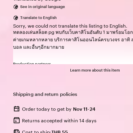
description
See in original language
Translate to English
Sorry, we could not translate this listing to English.
ทดลองเล่นสล็อต pg พบกับเว็บคาสิโนอันดับ 1 มาพร้อมโอ
ค่ายเกมหลากหลาย บริการคาสิโนออนไลน์ครบวงจร อาทิ ส
บอล และอื่นๆอีกมากมาย
Production partners
Learn more about this item
ทดลองเล่นสล็อต pg makes this item with help from
Paperworks, The Netherlands
View all
Shipping and return policies
Order today to get by
Nov 11-24
Returns accepted
within 14 days
Cost to ship:
THB
55