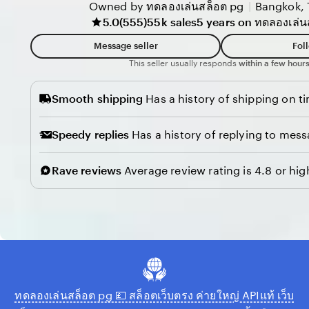
G
y
Owned by ทดลองเล่นสล็อต pg
|
Bangkok, 
v
5.0
(555)
55k sales
5 years on ทดลองเล่น
r
i
i
e
Message seller
Fol
l
w
This seller usually responds
within a few hours
l
b
o
Smooth shipping
Has a history of shipping on t
y
C
Speedy replies
Has a history of replying to mess
o
n
Rave reviews
Average review rating is 4.8 or hig
n
y
ทดลองเล่นสล็อต pg 💷 สล็อตเว็บตรง ค่ายใหญ่ APIแท้ เว็บ