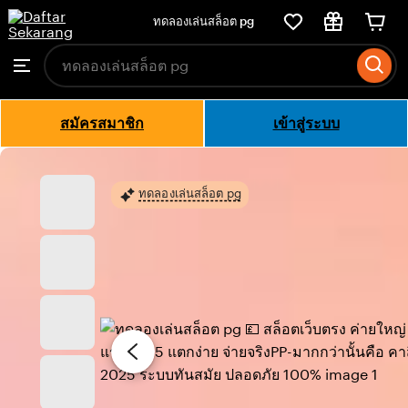
ทดลอง
ทดลองเล่นสล็อต pg
Skip
เล่น
to
Search
Browse
สล็อต
ontent
for
pg
items
or
สมัครสมาชิก
เข้าสู่ระบบ
shops
ทดลองเล่นสล็อต pg