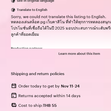
See in original language
Translate to English
Sorry, we could not translate this listing to English.
ทดลองเล่นสล็อต pg เว็บคาสิโน ที่ทำให้ทุกการทดลองสนุกส
โปรโมชั่นที่เชื่อถือได้ในปี 2025 มอบประสบการณ์ระดับพรี
ลูกค้าที่ยอดเยี่ยม
Production partners
Learn more about this item
ทดลองเล่นสล็อต pg makes this item with help from
Paperworks, The Netherlands
View all
Shipping and return policies
Order today to get by
Nov 11-24
Returns accepted
within 14 days
Cost to ship:
THB
55