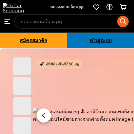
ทดลอง
ทดลองเล่นสล็อต pg
Skip
เล่น
to
Search
Browse
สล็อต
ontent
for
pg
items
or
สมัครสมาชิก
เข้าสู่ระบบ
shops
ทดลองเล่นสล็อต pg