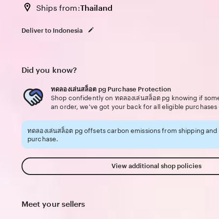
Ships from:
Thailand
Deliver to Indonesia
Did you know?
ทดลองเล่นสล็อต pg Purchase Protection
Shop confidently on ทดลองเล่นสล็อต pg knowing if som
an order, we've got your back for all eligible purchase
ทดลองเล่นสล็อต pg offsets carbon emissions from shipping and
purchase.
View additional shop policies
Meet your sellers