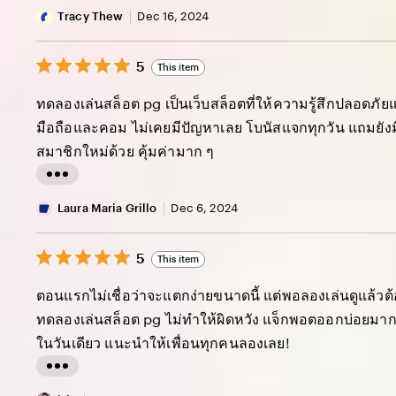
i
Tracy Thew
Dec 16, 2024
s
5
t
5
This item
out
i
of
ทดลองเล่นสล็อต pg เป็นเว็บสล็อตที่ให้ความรู้สึกปลอดภัยแล
5
n
stars
มือถือและคอม ไม่เคยมีปัญหาเลย โบนัสแจกทุกวัน แถมยัง
g
สมาชิกใหม่ด้วย คุ้มค่ามาก ๆ
r
e
L
v
i
Laura Maria Grillo
Dec 6, 2024
i
s
e
5
t
5
This item
out
w
i
of
ตอนแรกไม่เชื่อว่าจะแตกง่ายขนาดนี้ แต่พอลองเล่นดูแล้วต
5
b
n
stars
ทดลองเล่นสล็อต pg ไม่ทำให้ผิดหวัง แจ็กพอตออกบ่อยมาก 
y
g
ในวันเดียว แนะนำให้เพื่อนทุกคนลองเลย!
T
r
r
e
L